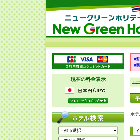
■
■
現在の料金表示
トッ
予
ホテ
イ