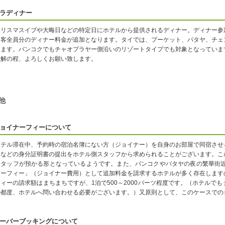
ラディナー
クリスマスイブや大晦日などの特定日にホテルから提供されるディナー。ディナー参
泊客全員分のディナー料金が追加となります。タイでは、プーケット、パタヤ、チェ
ります。バンコクでもチャオプラヤー側沿いのリゾートタイプでも対象となっていま
理解の程、よろしくお願い致します。
他
ョイナーフィーについて
ホテル滞在中、予約時の宿泊名簿にない方（ジョイナー）を自身のお部屋で同宿させ
ドなどの身分証明書の提出をホテル側スタッフから求められることがございます。こ
スタッフが預かる形となっているようです。また、バンコクやパタヤの夜の繁華街近
ナーフィー」（ジョイナー費用）として追加料金を請求するホテルが多く存在します
フィーの請求額はまちまちですが、1泊で500～2000バーツ程度です。（ホテルで
の都度、ホテルへ問い合わせる必要がございます。）又原則として、このケースでの
ーバーブッキングについて