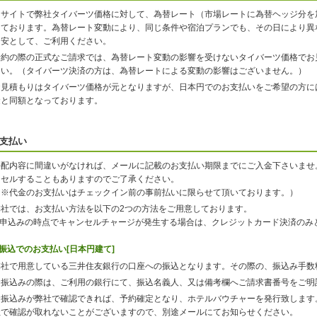
当サイトで弊社タイバーツ価格に対して、為替レート（市場レートに為替ヘッジ分を
しております。為替レート変動により、同じ条件や宿泊プランでも、その日により異
目安として、ご利用ください。
予約の際の正式なご請求では、為替レート変動の影響を受けないタイバーツ価格でお
さい。（タイバーツ決済の方は、為替レートによる変動の影響はございません。）
お見積もりはタイバーツ価格が元となりますが、日本円でのお支払いをご希望の方に
金と同額となっております。
支払い
手配内容に間違いがなければ、メールに記載のお支払い期限までにご入金下さいませ
ンセルすることもありますのでご了承ください。
（※代金のお支払いはチェックイン前の事前払いに限らせて頂いております。）
弊社では、お支払い方法を以下の2つの方法をご用意しております。
※申込みの時点でキャンセルチャージが発生する場合は、クレジットカード決済のみ
振込でのお支払い[日本円建て]
弊社で用意している三井住友銀行の口座への振込となります。その際の、振込み手数
お振込みの際は、ご利用の銀行にて、振込名義人、又は備考欄へご請求書番号をご明
お振込みが弊社で確認できれば、予約確定となり、ホテルバウチャーを発行致します
社で確認が取れないことがございますので、別途メールにてお知らせください。