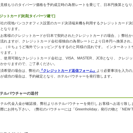
お見積もりのタイバーツ価格を予約成立時の為替レートを乗じて、日本円換算となり
ジットカード決済[タイバーツ建て]
弊社の現地バンコクオフィス設置のカード決済端末機を利用するクレジットカード決
求となります。
（お客様のクレジットカードが日本で契約されたクレジットカードの場合、）弊社か
が流れますが、クレジットカード会社様独自の為替レートにより日本円へ換算され
す。（※ちょうど海外でショッピングをするのと同様の流れです。 インターネット
なります。）
尚、使用可能なクレジットカード会社は、VISA、MASTER、JCBとなり、 クレ
がかかりますので、ご了承ください。
決済希望の場合は、弊社の
『クレジットカード送信フォーム』
より必要事項を入力の
済が成功の場合は、予約確定となり、ホテルバウチャーを発行致します。
テルバウチャーの送付
ホテル代金入金が確認後、弊社よりホテルバウチャーを発行し お客様へお送り致し
際にお持ち下さい。（弊社のバウチャーには「Greenholiday」発行の物と「NEW 