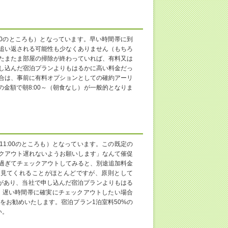
:00のところも）となっています。早い時間帯に到
追い返される可能性も少なくありません（もちろ
たまたま部屋の掃除が終わっていれば、有料又は
し込んだ宿泊プランよりもはるかに高い料金だっ
合は、事前に有料オプションとしての確約アーリ
金額で朝8:00～（朝食なし）が一般的となりま
11:00のところも）となっています。この既定の
クアウト遅れないようお願いします」なんて催促
過ぎてチェックアウトしてみると、別途追加料金
に見てくれることがほとんどですが、原則として
規定があり、当社で申し込んだ宿泊プランよりもはる
、遅い時間帯に確実にチェックアウトしたい場合
をお勧めいたします。宿泊プラン1泊室料50%の
い。