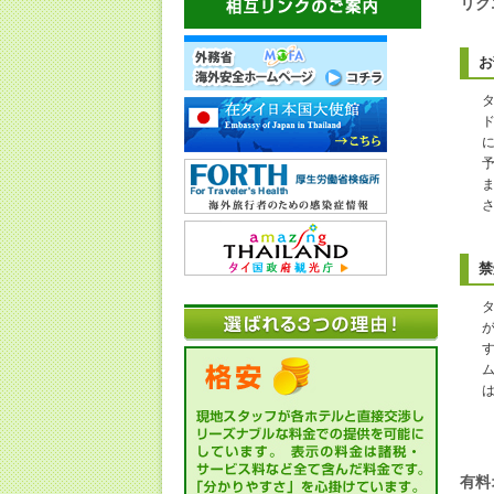
リク
お
禁
有料