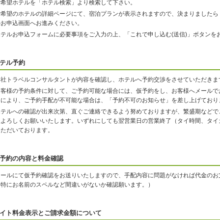
ご希望ホテルを「ホテル検索」より検索して下さい。
ご希望のホテルの詳細ページにて、宿泊プランが表示されますので、決まりましたら
ルお申込画面へお進みください。
ホテルお申込フォームに必要事項をご入力の上、「これで申し込む(送信)」ボタンを
テル予約
弊社トラベルコンサルタントが内容を確認し、ホテルへ予約交渉をさせていただきま
お客様の予約条件に対して、ご予約可能な場合には、仮予約をし、お客様へメールで
由により、ご予約手配が不可能な場合は、「予約不可のお知らせ」を差し上げており
ホテルへの確認が出来次第、直ぐご連絡できるよう努めておりますが、繁盛期などで
程よろしくお願いいたします。いずれにしても翌営業日の営業終了（タイ時間、タイ
いただいております。
予約の内容と料金確認
メールにて仮予約確認をお送りいたしますので、手配内容に問題がなければ代金のお
（特にお名前のスペルなど間違いがないか確認願います。）
イト料金表示とご請求金額について