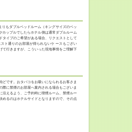
よりもダブルベッドルーム（キングサイズのベッ
婦やカップルでしたらホテル側は通常ダブルルーム
ドタイプのご希望がある場合、リクエストとして
スト通りのお部屋が得られないケ ースもござい
げて行きますが、こういった現地事情をご理解下
殆どです。おタバコをお吸いになられるお客さま
の際に禁煙のお部屋へ案内される場合もございま
に沿えるよう、ご予約時に喫煙ルーム、禁煙ルー
決めるのはホテルサイドとなりますので、その点