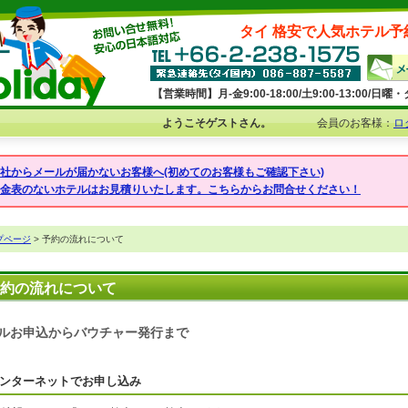
タイ 格安で人気ホテル予
【営業時間】月-金9:00-18:00/土9:00-13:00/
ようこそゲストさん。
会員のお客様：
ロ
弊社からメールが届かないお客様へ(初めてのお客様もご確認下さい)
料金表のないホテルはお見積りいたします。こちらからお問合せください！
プページ
> 予約の流れについて
約の流れについて
ルお申込からバウチャー発行まで
ンターネットでお申し込み