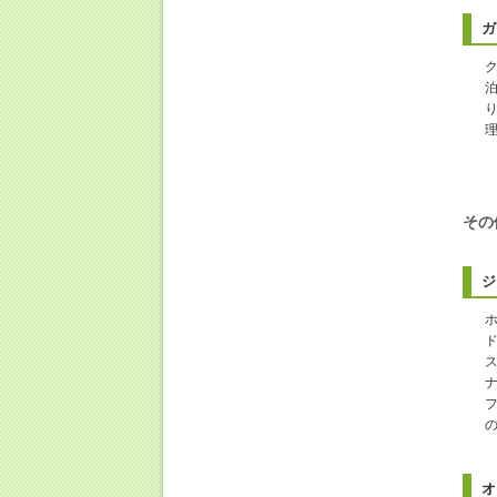
ガ
その
ジ
オ