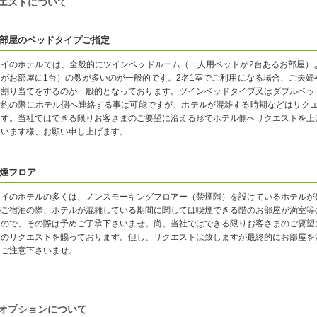
エストについて
部屋のベッドタイプご指定
タイのホテルでは、全般的にツインベッドルーム（一人用ベッドが2台あるお部屋）
ドがお部屋に1台）の数が多いのが一般的です。2名1室でご利用になる場合、ご夫
に割り当てをするのが一般的となっております。ツインベッドタイプ又はダブルベッ
予約の際にホテル側へ連絡する事は可能ですが、ホテルが混雑する時期などはリクエ
ます。当社ではできる限りお客さまのご要望に沿える形でホテル側へリクエストを上
さいます様、お願い申し上げます。
煙フロア
タイのホテルの多くは、ノンスモーキングフロアー（禁煙階）を設けているホテルが
がご宿泊の際、ホテルが混雑している期間に関しては喫煙できる階のお部屋が満室等
すので、その際は予めご了承下さいませ。尚、当社ではできる限りお客さまのご要望
ムのリクエストを賜っております。但し、リクエストは致しますが最終的にお部屋を
はご注意下さいませ。
オプションについて