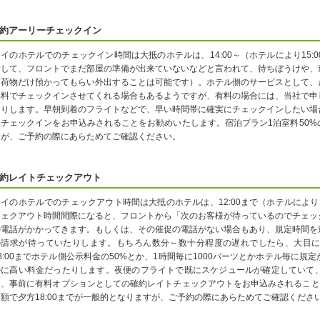
約アーリーチェックイン
タイのホテルでのチェックイン時間は大抵のホテルは、14:00～（ホテルにより15
着して、フロントでまだ部屋の準備が出来ていないなどと言われて、待ちぼうけや、
ん荷物だけ預かってもらい外出することは可能です）。ホテル側のサービスとして、
無料でチェックインさせてくれる場合もあるようですが、有料の場合には、当社で申
たりします。早朝到着のフライトなどで、早い時間帯に確実にチェックインしたい場
ーチェックインをお申込みされることをお勧めいたします。宿泊プラン1泊室料50%の
すが、ご予約の際にあらためてご確認ください。
約レイトチェックアウト
タイのホテルでのチェックアウト時間は大抵のホテルは、12:00まで（ホテルにより
チェクアウト時間間際になると、フロントから「次のお客様が待っているのでチェッ
の電話がかかってきます。もしくは、その催促の電話がない場合もあり、規定時間を
の請求が待っていたりします。もちろん数分～数十分程度の遅れでしたら、大目
18:00までホテル側公示料金の50%とか、1時間毎に1000バーツとかホテル毎に
かに高い料金だったりします。夜便のフライトで既にスケジュールが確定していて
は、事前に有料オプションとしての確約レイトチェックアウトをお申込みされること
金額で夕方18:00までが一般的となりますが、ご予約の際にあらためてご確認くださ