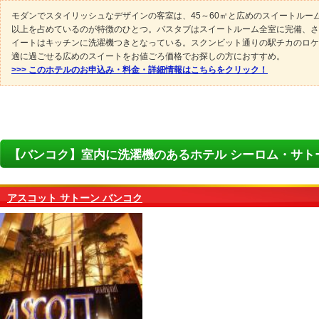
モダンでスタイリッシュなデザインの客室は、45～60㎡と広めのスイートルー
以上を占めているのが特徴のひとつ。バスタブはスイートルーム全室に完備、さ
イートはキッチンに洗濯機つきとなっている。スクンビット通りの駅チカのロケ
適に過ごせる広めのスイートをお値ごろ価格でお探しの方におすすめ。
>>> このホテルのお申込み・料金・詳細情報はこちらをクリック！
【バンコク】室内に洗濯機のあるホテル シーロム・サト
アスコット サトーン バンコク