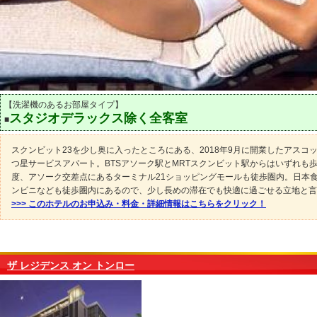
【洗濯機のあるお部屋タイプ】
スタジオデラックス除く全客室
■
スクンビット23を少し奥に入ったところにある、2018年9月に開業したアスコ
つ星サービスアパート。BTSアソーク駅とMRTスクンビット駅からはいずれも歩
度、アソーク交差点にあるターミナル21ショッピングモールも徒歩圏内。日本
ンビニなども徒歩圏内にあるので、少し長めの滞在でも快適に過ごせる立地と言
>>> このホテルのお申込み・料金・詳細情報はこちらをクリック！
ザ レジデンス オン トンロー