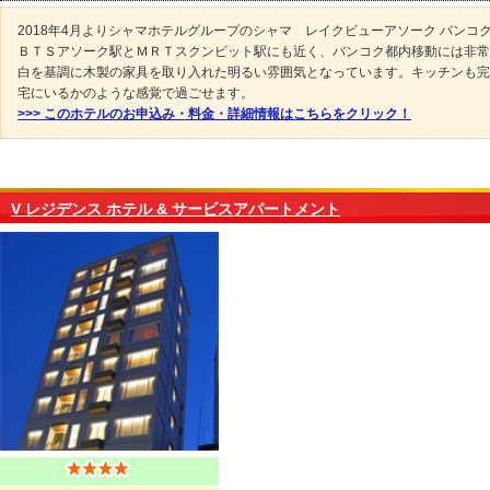
2018年4月よりシャマホテルグループのシャマ レイクビューアソーク バンコ
ＢＴＳアソーク駅とＭＲＴスクンビット駅にも近く、バンコク都内移動には非常
白を基調に木製の家具を取り入れた明るい雰囲気となっています。キッチンも完
宅にいるかのような感覚で過ごせます。
>>> このホテルのお申込み・料金・詳細情報はこちらをクリック！
V レジデンス ホテル & サービスアパートメント