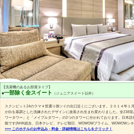
【洗濯機のあるお部屋タイプ】
一部除く全スイート
■
（ジュニアスイート以外）
スクンビット24のラマ４世通り側ソイの出口近くにございます。２０１４年１
が白を基調とした洗練されたデザインに改装され生まれ変わりました。全238室
ワータワー」と「メイプルタワー」の2つのタワーに分かれております。日本語
能です(NHK総合、日本テレビ、テレビ朝日、WOWOWプライム、WOWOWシネ
>>> このホテルのお申込み・料金・詳細情報はこちらをクリック！