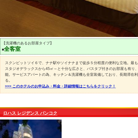
【洗濯機のあるお部屋タイプ】
全客室
■
スクンビットソイ６で、ナナ駅やソイナナまで徒歩５分程度の便利な立地。最も
スタジオデラックスから45㎡～と十分な広さと、バスタブ付きのお部屋も有り
能。サービスアパートの為、キッチン＆洗濯機も全室装備しており、長期滞在利
る。
>>> このホテルのお申込み・料金・詳細情報はこちらをクリック！
ロハス レジデンス バンコク