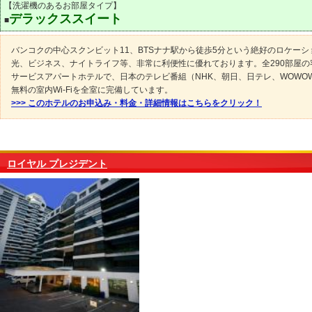
【洗濯機のあるお部屋タイプ】
デラックススイート
■
バンコクの中心スクンビット11、BTSナナ駅から徒歩5分という絶好のロケーシ
光、ビジネス、ナイトライフ等、非常に利便性に優れております。全290部屋の
サービスアパートホテルで、日本のテレビ番組（NHK、朝日、日テレ、WOWO
無料の室内Wi-Fiを全室に完備しています。
>>> このホテルのお申込み・料金・詳細情報はこちらをクリック！
ロイヤル プレジデント