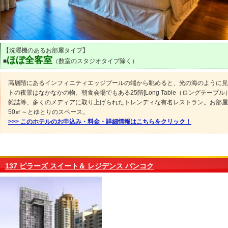
【洗濯機のあるお部屋タイプ】
ほぼ全客室
■
（数室のスタジオタイプ除く）
高層階にあるインフィニティエッジプールの端から眺めると、光の海のように見
トの夜景はなかなかの物。朝食会場でもある25階[Long Table（ロングテーブル）
雑誌等、多くのメディアに取り上げられたトレンディな有名レストラン。お部屋
50㎡～とゆとりのスペース。
>>> このホテルのお申込み・料金・詳細情報はこちらをクリック！
137 ピラーズ スイート＆ レジデンス バンコク