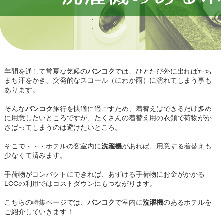
年間を通して常夏な気候の
バンコク
では、ひとたび外に出ればたち
まち汗をかき、突発的なスコール（にわか雨）に濡れてしまう事も
あります。
そんな
バンコク
旅行を快適に過ごすため、着替えはできるだけ多め
に用意したいところですが、たくさんの着替え用の衣類で荷物がか
さばってしまうのは避けたいところ。
そこで・・・ホテルの客室内に
洗濯機
があれば、用意する着替えも
少なくて済みます。
手荷物がコンパクトにできれば、あずける手荷物にお金がかかる
LCCの利用ではコストダウンにもつながります。
こちらの特集ページでは、
バンコク
で室内に
洗濯機
のあるホテルを
ご紹介していきます！