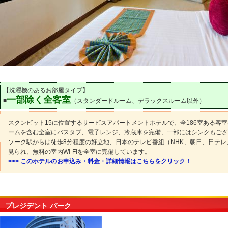
【洗濯機のあるお部屋タイプ】
一部除く全客室
■
（スタンダードルーム、デラックスルーム以外）
スクンビット15に位置するサービスアパートメントホテルで、全186室ある客
ームを含む全室にバスタブ、電子レンジ、冷蔵庫を完備、一部にはシンクもござ
ソーク駅からは徒歩8分程度の好立地、日本のテレビ番組（NHK、朝日、日テレ
見られ、無料の室内Wi-Fiを全室に完備しています。
>>> このホテルのお申込み・料金・詳細情報はこちらをクリック！
プレジデント パーク