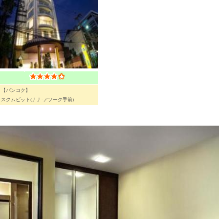
【バンコク】
スクムビット(ナナ-アソーク手前)