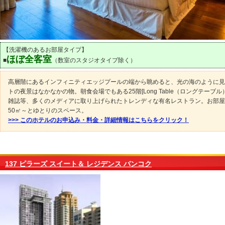
【洗濯機のあるお部屋タイプ】
ほぼ全客室
■
（数室のスタジオタイプ除く）
高層階にあるインフィニティエッジプールの端から眺めると、光の海のように見
トの夜景はなかなかの物。朝食会場でもある25階[Long Table（ロングテーブル）
雑誌等、多くのメディアに取り上げられたトレンディな有名レストラン。お部屋
50㎡～とゆとりのスペース。
>>> このホテルのお申込み・料金・詳細情報はこちらをクリック！
137 ピラーズ スイート＆ レジデンス バンコク