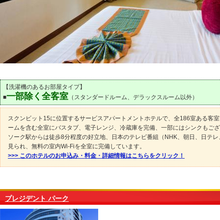
【洗濯機のあるお部屋タイプ】
一部除く全客室
■
（スタンダードルーム、デラックスルーム以外）
スクンビット15に位置するサービスアパートメントホテルで、全186室ある客
ームを含む全室にバスタブ、電子レンジ、冷蔵庫を完備、一部にはシンクもござ
ソーク駅からは徒歩8分程度の好立地、日本のテレビ番組（NHK、朝日、日テレ
見られ、無料の室内Wi-Fiを全室に完備しています。
>>> このホテルのお申込み・料金・詳細情報はこちらをクリック！
プレジデント パーク