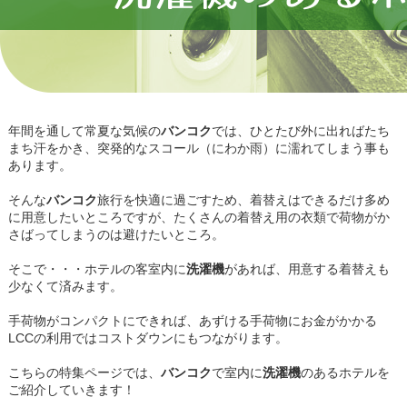
年間を通して常夏な気候の
バンコク
では、ひとたび外に出ればたち
まち汗をかき、突発的なスコール（にわか雨）に濡れてしまう事も
あります。
そんな
バンコク
旅行を快適に過ごすため、着替えはできるだけ多め
に用意したいところですが、たくさんの着替え用の衣類で荷物がか
さばってしまうのは避けたいところ。
そこで・・・ホテルの客室内に
洗濯機
があれば、用意する着替えも
少なくて済みます。
手荷物がコンパクトにできれば、あずける手荷物にお金がかかる
LCCの利用ではコストダウンにもつながります。
こちらの特集ページでは、
バンコク
で室内に
洗濯機
のあるホテルを
ご紹介していきます！