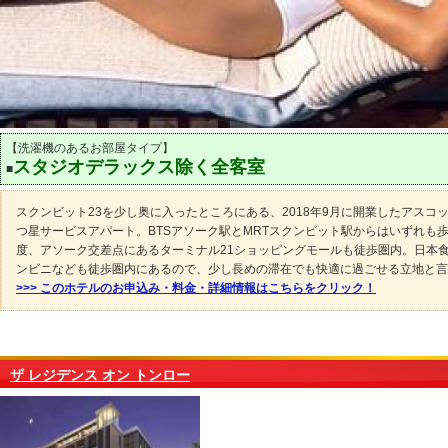
【洗濯機のあるお部屋タイプ】
スタジオデラックス除く全客室
■
スクンビット23を少し奥に入ったところにある、2018年9月に開業したアスコ
つ星サービスアパート。BTSアソーク駅とMRTスクンビット駅からはいずれも歩
度、アソーク交差点にあるターミナル21ショッピングモールも徒歩圏内。日本
ンビニなども徒歩圏内にあるので、少し長めの滞在でも快適に過ごせる立地と言
>>> このホテルのお申込み・料金・詳細情報はこちらをクリック！
ザ レジデンス オン トンロー