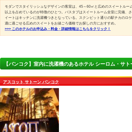
モダンでスタイリッシュなデザインの客室は、45～60㎡と広めのスイートルー
以上を占めているのが特徴のひとつ。バスタブはスイートルーム全室に完備、さ
イートはキッチンに洗濯機つきとなっている。スクンビット通りの駅チカのロケ
適に過ごせる広めのスイートをお値ごろ価格でお探しの方におすすめ。
>>> このホテルのお申込み・料金・詳細情報はこちらをクリック！
【バンコク】室内に洗濯機のあるホテル シーロム・サト
アスコット サトーン バンコク