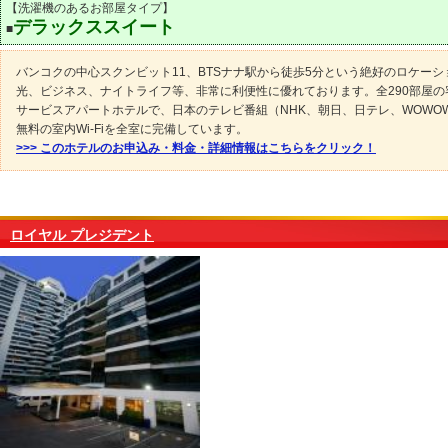
【洗濯機のあるお部屋タイプ】
デラックススイート
■
バンコクの中心スクンビット11、BTSナナ駅から徒歩5分という絶好のロケーシ
光、ビジネス、ナイトライフ等、非常に利便性に優れております。全290部屋の
サービスアパートホテルで、日本のテレビ番組（NHK、朝日、日テレ、WOWO
無料の室内Wi-Fiを全室に完備しています。
>>> このホテルのお申込み・料金・詳細情報はこちらをクリック！
ロイヤル プレジデント