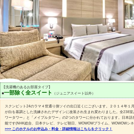
【洗濯機のあるお部屋タイプ】
一部除く全スイート
■
（ジュニアスイート以外）
スクンビット24のラマ４世通り側ソイの出口近くにございます。２０１４年１
が白を基調とした洗練されたデザインに改装され生まれ変わりました。全238室
ワータワー」と「メイプルタワー」の2つのタワーに分かれております。日本語
能です(NHK総合、日本テレビ、テレビ朝日、WOWOWプライム、WOWOWシネ
>>> このホテルのお申込み・料金・詳細情報はこちらをクリック！