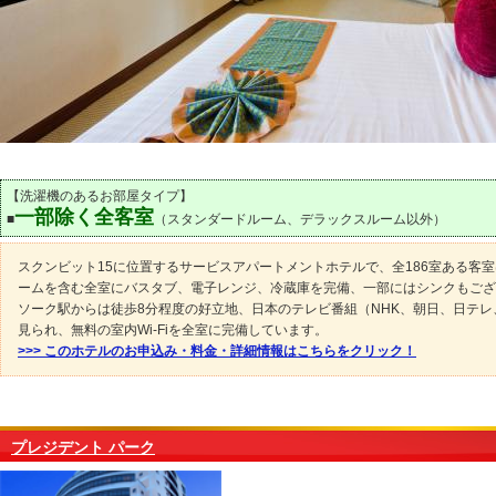
【洗濯機のあるお部屋タイプ】
一部除く全客室
■
（スタンダードルーム、デラックスルーム以外）
スクンビット15に位置するサービスアパートメントホテルで、全186室ある客
ームを含む全室にバスタブ、電子レンジ、冷蔵庫を完備、一部にはシンクもござ
ソーク駅からは徒歩8分程度の好立地、日本のテレビ番組（NHK、朝日、日テレ
見られ、無料の室内Wi-Fiを全室に完備しています。
>>> このホテルのお申込み・料金・詳細情報はこちらをクリック！
プレジデント パーク