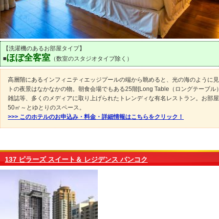
【洗濯機のあるお部屋タイプ】
ほぼ全客室
■
（数室のスタジオタイプ除く）
高層階にあるインフィニティエッジプールの端から眺めると、光の海のように見
トの夜景はなかなかの物。朝食会場でもある25階[Long Table（ロングテーブル）
雑誌等、多くのメディアに取り上げられたトレンディな有名レストラン。お部屋
50㎡～とゆとりのスペース。
>>> このホテルのお申込み・料金・詳細情報はこちらをクリック！
137 ピラーズ スイート＆ レジデンス バンコク