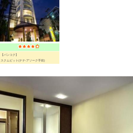
【バンコク】
スクムビット(ナナ-アソーク手前)