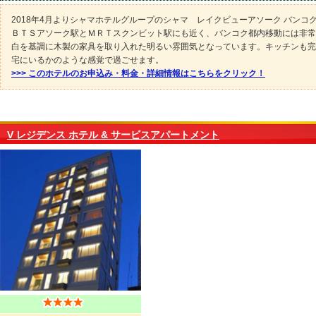
2018年4月よりシャマホテルグループのシャマ レイクビューアソーク バンコ
ＢＴＳアソーク駅とＭＲＴスクンビット駅にも近く、バンコク都内移動には非常
白を基調に木製の家具を取り入れた明るい雰囲気となっています。キッチンも完
宅にいるかのような感覚で過ごせます。
>>> このホテルのお申込み・料金・詳細情報はこちらをクリック！
V レジデンス ホテル & サービスアパートメント