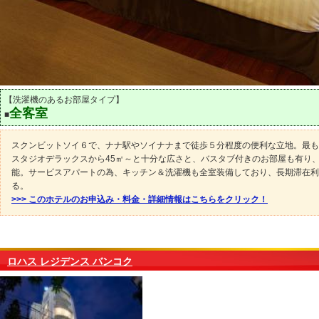
【洗濯機のあるお部屋タイプ】
全客室
■
スクンビットソイ６で、ナナ駅やソイナナまで徒歩５分程度の便利な立地。最も
スタジオデラックスから45㎡～と十分な広さと、バスタブ付きのお部屋も有り
能。サービスアパートの為、キッチン＆洗濯機も全室装備しており、長期滞在利
る。
>>> このホテルのお申込み・料金・詳細情報はこちらをクリック！
ロハス レジデンス バンコク