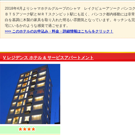
2018年4月よりシャマホテルグループのシャマ レイクビューアソーク バンコ
ＢＴＳアソーク駅とＭＲＴスクンビット駅にも近く、バンコク都内移動には非常
白を基調に木製の家具を取り入れた明るい雰囲気となっています。キッチンも完
宅にいるかのような感覚で過ごせます。
>>> このホテルのお申込み・料金・詳細情報はこちらをクリック！
V レジデンス ホテル & サービスアパートメント