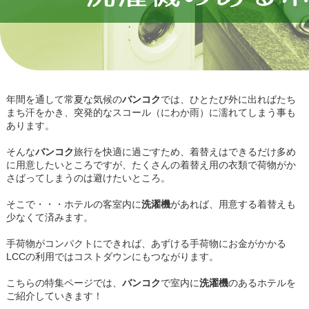
年間を通して常夏な気候の
バンコク
では、ひとたび外に出ればたち
まち汗をかき、突発的なスコール（にわか雨）に濡れてしまう事も
あります。
そんな
バンコク
旅行を快適に過ごすため、着替えはできるだけ多め
に用意したいところですが、たくさんの着替え用の衣類で荷物がか
さばってしまうのは避けたいところ。
そこで・・・ホテルの客室内に
洗濯機
があれば、用意する着替えも
少なくて済みます。
手荷物がコンパクトにできれば、あずける手荷物にお金がかかる
LCCの利用ではコストダウンにもつながります。
こちらの特集ページでは、
バンコク
で室内に
洗濯機
のあるホテルを
ご紹介していきます！