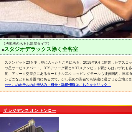
【洗濯機のあるお部屋タイプ】
スタジオデラックス除く全客室
■
スクンビット23を少し奥に入ったところにある、2018年9月に開業したアスコ
つ星サービスアパート。BTSアソーク駅とMRTスクンビット駅からはいずれも歩
度、アソーク交差点にあるターミナル21ショッピングモールも徒歩圏内。日本
ンビニなども徒歩圏内にあるので、少し長めの滞在でも快適に過ごせる立地と言
>>> このホテルのお申込み・料金・詳細情報はこちらをクリック！
ザ レジデンス オン トンロー