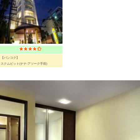
【バンコク】
スクムビット(ナナ-アソーク手前)