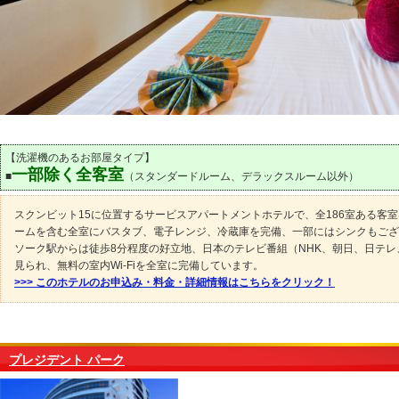
【洗濯機のあるお部屋タイプ】
一部除く全客室
■
（スタンダードルーム、デラックスルーム以外）
スクンビット15に位置するサービスアパートメントホテルで、全186室ある客
ームを含む全室にバスタブ、電子レンジ、冷蔵庫を完備、一部にはシンクもござ
ソーク駅からは徒歩8分程度の好立地、日本のテレビ番組（NHK、朝日、日テレ
見られ、無料の室内Wi-Fiを全室に完備しています。
>>> このホテルのお申込み・料金・詳細情報はこちらをクリック！
プレジデント パーク