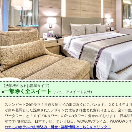
【洗濯機のあるお部屋タイプ】
一部除く全スイート
■
（ジュニアスイート以外）
スクンビット24のラマ４世通り側ソイの出口近くにございます。２０１４年１
が白を基調とした洗練されたデザインに改装され生まれ変わりました。全238室
ワータワー」と「メイプルタワー」の2つのタワーに分かれております。日本語
能です(NHK総合、日本テレビ、テレビ朝日、WOWOWプライム、WOWOWシネ
>>> このホテルのお申込み・料金・詳細情報はこちらをクリック！