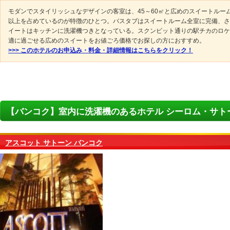
モダンでスタイリッシュなデザインの客室は、45～60㎡と広めのスイートルー
以上を占めているのが特徴のひとつ。バスタブはスイートルーム全室に完備、さ
イートはキッチンに洗濯機つきとなっている。スクンビット通りの駅チカのロケ
適に過ごせる広めのスイートをお値ごろ価格でお探しの方におすすめ。
>>> このホテルのお申込み・料金・詳細情報はこちらをクリック！
【バンコク】室内に洗濯機のあるホテル シーロム・サト
アスコット サトーン バンコク