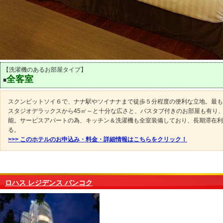
【洗濯機のあるお部屋タイプ】
全客室
■
スクンビットソイ６で、ナナ駅やソイナナまで徒歩５分程度の便利な立地。最も
スタジオデラックスから45㎡～と十分な広さと、バスタブ付きのお部屋も有り
能。サービスアパートの為、キッチン＆洗濯機も全室装備しており、長期滞在利
る。
>>> このホテルのお申込み・料金・詳細情報はこちらをクリック！
ロハス レジデンス バンコク