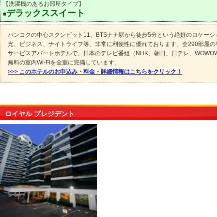
【洗濯機のあるお部屋タイプ】
デラックススイート
■
バンコクの中心スクンビット11、BTSナナ駅から徒歩5分という絶好のロケーシ
光、ビジネス、ナイトライフ等、非常に利便性に優れております。全290部屋の
サービスアパートホテルで、日本のテレビ番組（NHK、朝日、日テレ、WOWO
無料の室内Wi-Fiを全室に完備しています。
>>> このホテルのお申込み・料金・詳細情報はこちらをクリック！
ロイヤル プレジデント