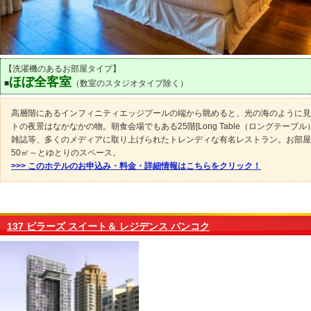
【洗濯機のあるお部屋タイプ】
ほぼ全客室
■
（数室のスタジオタイプ除く）
高層階にあるインフィニティエッジプールの端から眺めると、光の海のように見
トの夜景はなかなかの物。朝食会場でもある25階[Long Table（ロングテーブル）
雑誌等、多くのメディアに取り上げられたトレンディな有名レストラン。お部屋
50㎡～とゆとりのスペース。
>>> このホテルのお申込み・料金・詳細情報はこちらをクリック！
137 ピラーズ スイート＆ レジデンス バンコク