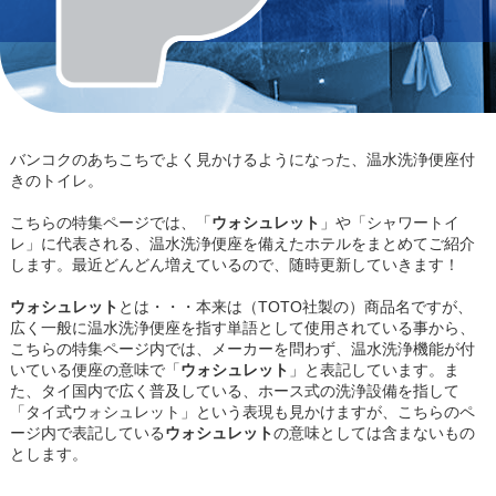
バンコクのあちこちでよく見かけるようになった、温水洗浄便座付
きのトイレ。
こちらの特集ページでは、「
ウォシュレット
」や「シャワートイ
レ」に代表される、温水洗浄便座を備えたホテルをまとめてご紹介
します。最近どんどん増えているので、随時更新していきます！
ウォシュレット
とは・・・本来は（TOTO社製の）商品名ですが、
広く一般に温水洗浄便座を指す単語として使用されている事から、
こちらの特集ページ内では、メーカーを問わず、温水洗浄機能が付
いている便座の意味で「
ウォシュレット
」と表記しています。ま
た、タイ国内で広く普及している、ホース式の洗浄設備を指して
「タイ式ウォシュレット」という表現も見かけますが、こちらのペ
ージ内で表記している
ウォシュレット
の意味としては含まないもの
とします。