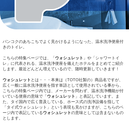
バンコクのあちこちでよく見かけるようになった、温水洗浄便座付
きのトイレ。
こちらの特集ページでは、「
ウォシュレット
」や「シャワートイ
レ」に代表される、温水洗浄便座を備えたホテルをまとめてご紹介
します。最近どんどん増えているので、随時更新していきます！
ウォシュレット
とは・・・本来は（TOTO社製の）商品名ですが、
広く一般に温水洗浄便座を指す単語として使用されている事から、
こちらの特集ページ内では、メーカーを問わず、温水洗浄機能が付
いている便座の意味で「
ウォシュレット
」と表記しています。ま
た、タイ国内で広く普及している、ホース式の洗浄設備を指して
「タイ式ウォシュレット」という表現も見かけますが、こちらのペ
ージ内で表記している
ウォシュレット
の意味としては含まないもの
とします。