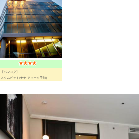
【バンコク】
スクムビット(ナナ-アソーク手前)