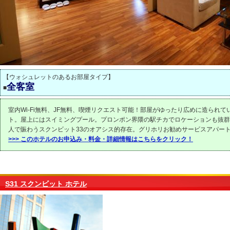
【ウォシュレットのあるお部屋タイプ】
全客室
■
室内Wi-Fi無料、JF無料、喫煙リクエスト可能！部屋がゆったり広めに造られて
ト。屋上にはスイミングプール。プロンポン界隈の駅チカでロケーションも抜群
人で賑わうスクンビット33のオアシス的存在。グリホリお勧めサービスアパー
>>> このホテルのお申込み・料金・詳細情報はこちらをクリック！
S31 スクンビット ホテル