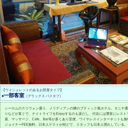
【ウォシュレットのあるお部屋タイプ】
一部客室
■
（デラックス バスタブ）
シーロムのスリウォン通り、メリディアンの隣のブティック風ホテル。タニヤ通
りなどが直ぐで、ナイトライフをEnjoyするのも楽だし、付近には豊富にレスト
屋、マッサージ、Cafe、Bar等が多くあり至便。ワイヤレスインターネットも
ジョイナーFEE無料。日本人ゲストが殆どで、スタッフも日本人慣れしている