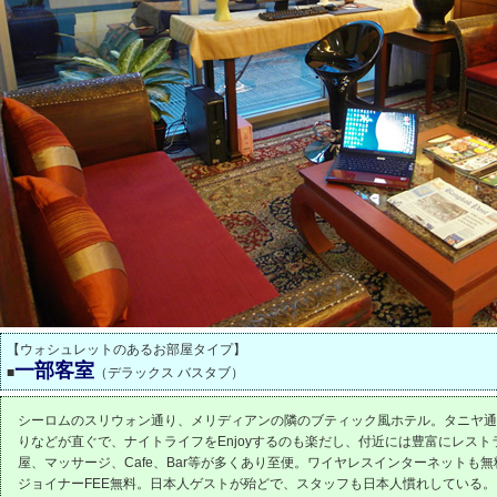
【ウォシュレットのあるお部屋タイプ】
一部客室
■
（デラックス バスタブ）
シーロムのスリウォン通り、メリディアンの隣のブティック風ホテル。タニヤ通
りなどが直ぐで、ナイトライフをEnjoyするのも楽だし、付近には豊富にレスト
屋、マッサージ、Cafe、Bar等が多くあり至便。ワイヤレスインターネットも
ジョイナーFEE無料。日本人ゲストが殆どで、スタッフも日本人慣れしている