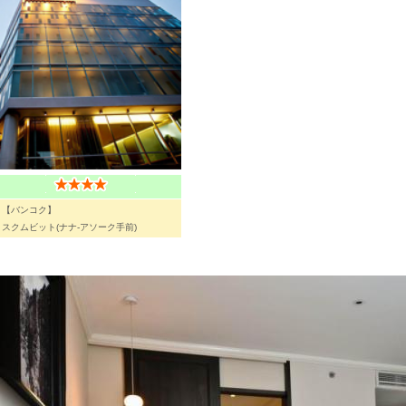
【バンコク】
スクムビット(ナナ-アソーク手前)