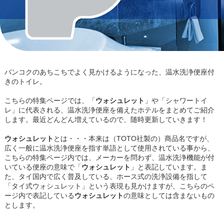
バンコクのあちこちでよく見かけるようになった、温水洗浄便座付
きのトイレ。
こちらの特集ページでは、「
ウォシュレット
」や「シャワートイ
レ」に代表される、温水洗浄便座を備えたホテルをまとめてご紹介
します。最近どんどん増えているので、随時更新していきます！
ウォシュレット
とは・・・本来は（TOTO社製の）商品名ですが、
広く一般に温水洗浄便座を指す単語として使用されている事から、
こちらの特集ページ内では、メーカーを問わず、温水洗浄機能が付
いている便座の意味で「
ウォシュレット
」と表記しています。ま
た、タイ国内で広く普及している、ホース式の洗浄設備を指して
「タイ式ウォシュレット」という表現も見かけますが、こちらのペ
ージ内で表記している
ウォシュレット
の意味としては含まないもの
とします。