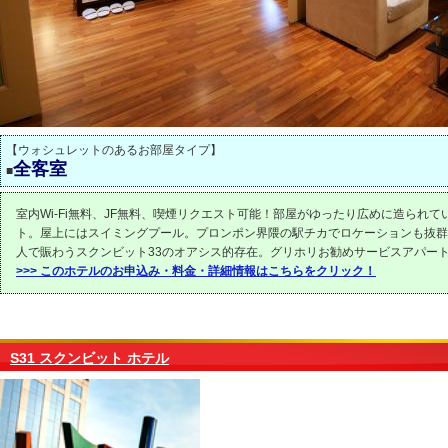
【ウォシュレットのあるお部屋タイプ】
全客室
■
室内Wi-Fi無料、JF無料、喫煙リクエスト可能！部屋がゆったり広めに造られて
ト。屋上にはスイミングプール。プロンポン界隈の駅チカでロケーションも抜群
人で賑わうスクンビット33のオアシス的存在。グリホリお勧めサービスアパー
>>> このホテルのお申込み・料金・詳細情報はこちらをクリック！
S31 スクンビット ホテル