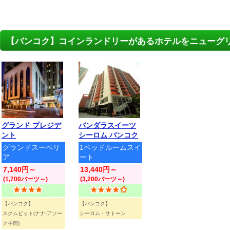
【バンコク】コインランドリーがあるホテルをニューグ
グランド プレジデ
バンダラスイーツ
ント
シーロム バンコク
グランドスーペリ
1ベッドルームスイ
ア
ート
7,140円～
13,440円～
(1,700バーツ～)
(3,200バーツ～)
【バンコク】
【バンコク】
スクムビット(ナナ-アソー
シーロム・サトーン
ク手前)