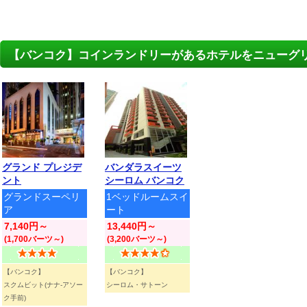
【バンコク】コインランドリーがあるホテルをニューグ
グランド プレジデ
バンダラスイーツ
ント
シーロム バンコク
グランドスーペリ
1ベッドルームスイ
ア
ート
7,140円～
13,440円～
(1,700バーツ～)
(3,200バーツ～)
【バンコク】
【バンコク】
スクムビット(ナナ-アソー
シーロム・サトーン
ク手前)