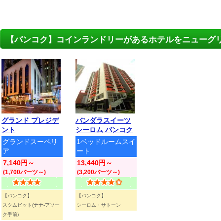
【バンコク】コインランドリーがあるホテルをニューグ
グランド プレジデ
バンダラスイーツ
ント
シーロム バンコク
グランドスーペリ
1ベッドルームスイ
ア
ート
7,140円～
13,440円～
(1,700バーツ～)
(3,200バーツ～)
【バンコク】
【バンコク】
スクムビット(ナナ-アソー
シーロム・サトーン
ク手前)