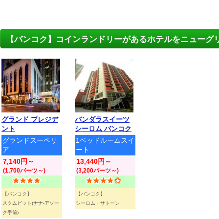
【バンコク】コインランドリーがあるホテルをニューグ
グランド プレジデ
バンダラスイーツ
ント
シーロム バンコク
グランドスーペリ
1ベッドルームスイ
ア
ート
7,140円～
13,440円～
(1,700バーツ～)
(3,200バーツ～)
【バンコク】
【バンコク】
スクムビット(ナナ-アソー
シーロム・サトーン
ク手前)