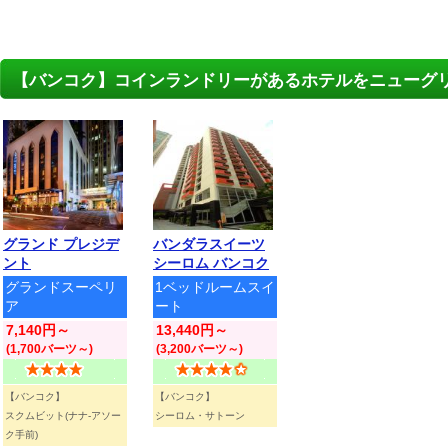
【バンコク】コインランドリーがあるホテルをニューグ
グランド プレジデ
バンダラスイーツ
ント
シーロム バンコク
グランドスーペリ
1ベッドルームスイ
ア
ート
7,140円～
13,440円～
(1,700バーツ～)
(3,200バーツ～)
【バンコク】
【バンコク】
スクムビット(ナナ-アソー
シーロム・サトーン
ク手前)