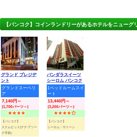
【バンコク】コインランドリーがあるホテルをニューグ
グランド プレジデ
バンダラスイーツ
ント
シーロム バンコク
グランドスーペリ
1ベッドルームスイ
ア
ート
7,140円～
13,440円～
(1,700バーツ～)
(3,200バーツ～)
【バンコク】
【バンコク】
スクムビット(ナナ-アソー
シーロム・サトーン
ク手前)