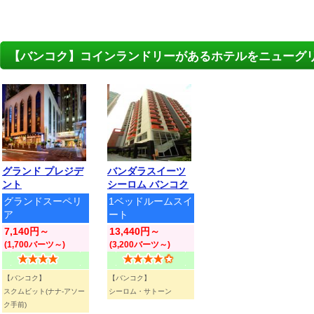
【バンコク】コインランドリーがあるホテルをニューグ
グランド プレジデ
バンダラスイーツ
ント
シーロム バンコク
グランドスーペリ
1ベッドルームスイ
ア
ート
7,140円～
13,440円～
(1,700バーツ～)
(3,200バーツ～)
【バンコク】
【バンコク】
スクムビット(ナナ-アソー
シーロム・サトーン
ク手前)