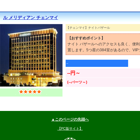
ル メリディアン チェンマイ
【チェンマイ】ナイトバザール
【おすすめポイント】
ナイト バザールへのアクセスも良く、便利
置します。5つ星の384室があるので、VI
--
--円～
(--バーツ～)
▲このページの先頭へ
【PC版サイト】