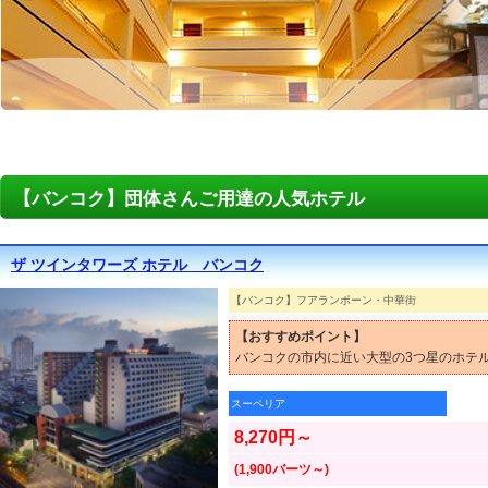
【バンコク】団体さんご用達の人気ホテル
ザ ツインタワーズ ホテル バンコク
【バンコク】フアランポーン・中華街
【おすすめポイント】
バンコクの市内に近い大型の3つ星のホテ
スーペリア
8,270円～
(1,900バーツ～)