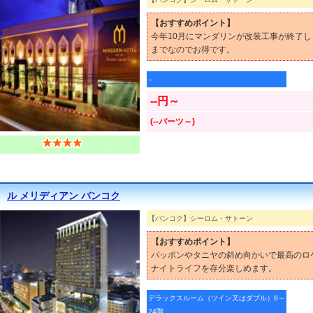
【おすすめポイント】
今年10月にマンダリンが改装工事が終了し
までなのでお得です。
--
--円～
(--バーツ～)
ル メリディアン バンコク
【バンコク】シーロム・サトーン
【おすすめポイント】
パッポンやタニヤの斜め向かいで最高のロ
ナイトライフを存分楽しめます。
デラックスルーム（ツイン又はダブル）8～
24階