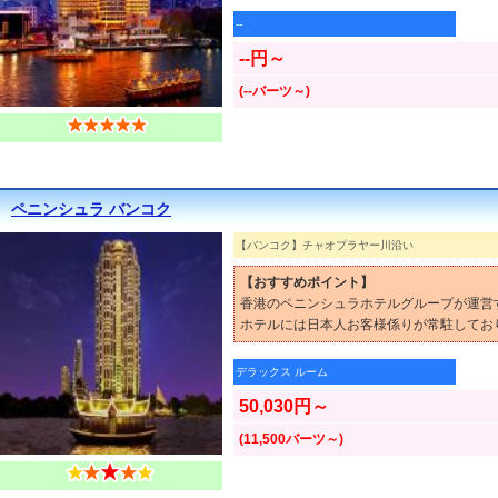
--
--円～
(--バーツ～)
ペニンシュラ バンコク
【バンコク】チャオプラヤー川沿い
【おすすめポイント】
香港のペニンシュラホテルグループが運営
ホテルには日本人お客様係りが常駐してお
デラックス ルーム
50,030円～
(11,500バーツ～)