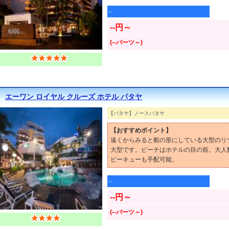
--
--円～
(--バーツ～)
エーワン ロイヤル クルーズ ホテル パタヤ
【パタヤ】ノースパタヤ
【おすすめポイント】
遠くからみると船の形にしている大型のリ
大型です。ビーチはホテルの目の前。大人
ビーキューも手配可能。
--
--円～
(--バーツ～)