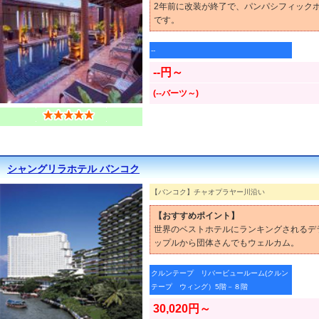
2年前に改装が終了で、パンパシフィック
です。
--
--円～
(--バーツ～)
シャングリラホテル バンコク
【バンコク】チャオプラヤー川沿い
【おすすめポイント】
世界のベストホテルにランキングされるデ
ップルから団体さんでもウェルカム。
クルンテープ リバービュールーム(クルン
テープ ウィング）5階－８階
30,020円～