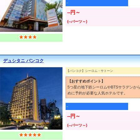
--
--円～
(--バーツ～)
デュシタニ バンコク
【バンコク】シーロム・サトーン
【おすすめポイント】
5つ星の地下鉄シーロムやBTSサラデン
めに予約が必要な人気ホテルです。
--
--円～
(--バーツ～)