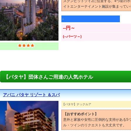
スクンビットソイ2に位置する、4つ星のホ
イトエンターテイメント施設が集まってい
--
--円～
(--バーツ～)
【パタヤ】団体さんご用達の人気ホテル
アバニ パタヤ リゾート ＆スパ
【パタヤ】ナックルア
【おすすめポイント】
意外と家族や女性に圧倒的な支持がある5
ル・ツインのリクエストも大丈夫です。