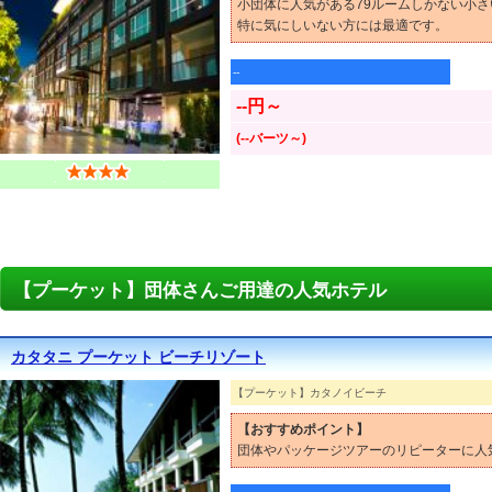
小団体に人気がある79ルームしかない小
特に気にしいない方には最適です。
--
--円～
(--バーツ～)
【プーケット】団体さんご用達の人気ホテル
カタタニ プーケット ビーチリゾート
【プーケット】カタノイビーチ
【おすすめポイント】
団体やパッケージツアーのリピーターに人