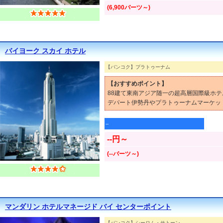
(6,900バーツ～)
バイヨーク スカイ ホテル
【バンコク】プラトゥーナム
【おすすめポイント】
88建て東南アジア随一の超高層国際級ホテ
デパート伊勢丹やプラトゥーナムマーケッ
--
--円～
(--バーツ～)
マンダリン ホテルマネージド バイ センターポイント
【バンコク】シーロム・サトーン