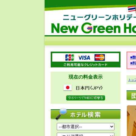
■
■
現在の料金表示
トッ