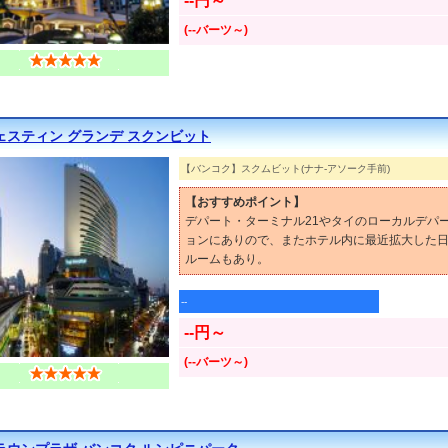
--円～
(--バーツ～)
ェスティン グランデ スクンビット
【バンコク】スクムビット(ナナ-アソーク手前)
【おすすめポイント】
デパート・ターミナル21やタイのローカルデパ
ョンにありので、またホテル内に最近拡大した
ルームもあり。
--
--円～
(--バーツ～)