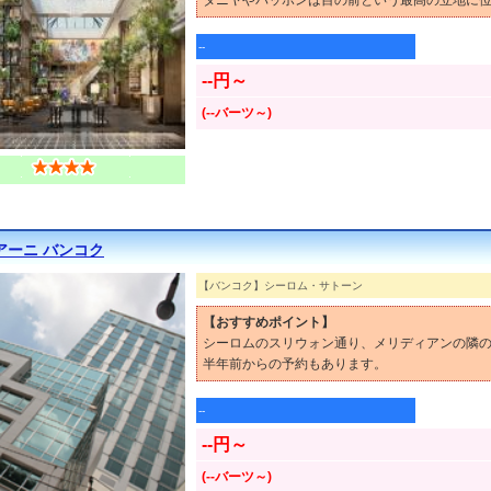
タニヤやパッポンは目の前という最高の立地に
--
--円～
(--バーツ～)
アーニ バンコク
【バンコク】シーロム・サトーン
【おすすめポイント】
シーロムのスリウォン通り、メリディアンの隣
半年前からの予約もあります。
--
--円～
(--バーツ～)