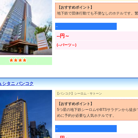
【おすすめポイント】
地下鉄で団体行動でも不便なしのホテルです。繁
--
--円～
(--バーツ～)
ュシタニ バンコク
【バンコク】シーロム・サトーン
【おすすめポイント】
5つ星の地下鉄シーロムやBTSサラデンから徒
めに予約が必要な人気ホテルです。
--