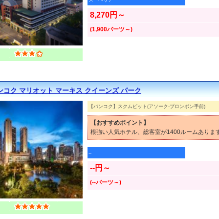
8,270円～
(1,900バーツ～)
ンコク マリオット マーキス クイーンズ パーク
【バンコク】スクムビット(アソーク-プロンポン手前)
【おすすめポイント】
根強い人気ホテル、総客室が1400ルームあり
--
--円～
(--バーツ～)