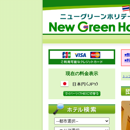
■
■
現在の料金表示
トッ