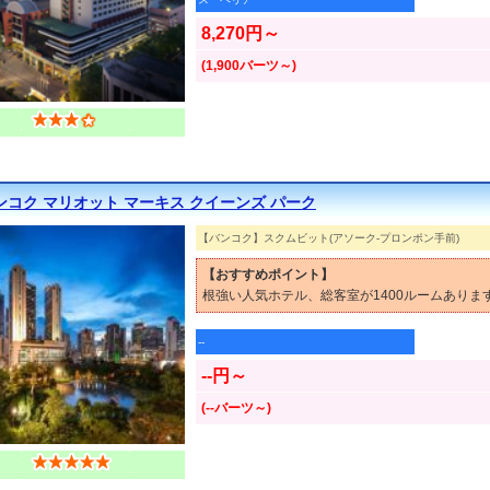
8,270円～
(1,900バーツ～)
ンコク マリオット マーキス クイーンズ パーク
【バンコク】スクムビット(アソーク-プロンポン手前)
【おすすめポイント】
根強い人気ホテル、総客室が1400ルームあり
--
--円～
(--バーツ～)