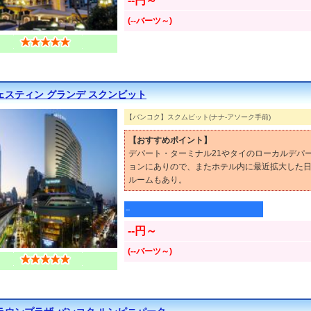
--円～
(--バーツ～)
ェスティン グランデ スクンビット
【バンコク】スクムビット(ナナ-アソーク手前)
【おすすめポイント】
デパート・ターミナル21やタイのローカルデパ
ョンにありので、またホテル内に最近拡大した
ルームもあり。
--
--円～
(--バーツ～)