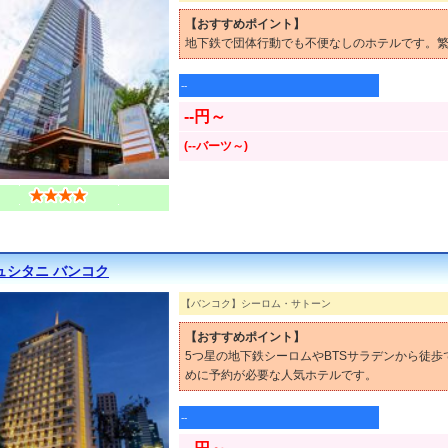
【おすすめポイント】
地下鉄で団体行動でも不便なしのホテルです。繁
--
--円～
(--バーツ～)
ュシタニ バンコク
【バンコク】シーロム・サトーン
【おすすめポイント】
5つ星の地下鉄シーロムやBTSサラデンから徒
めに予約が必要な人気ホテルです。
--