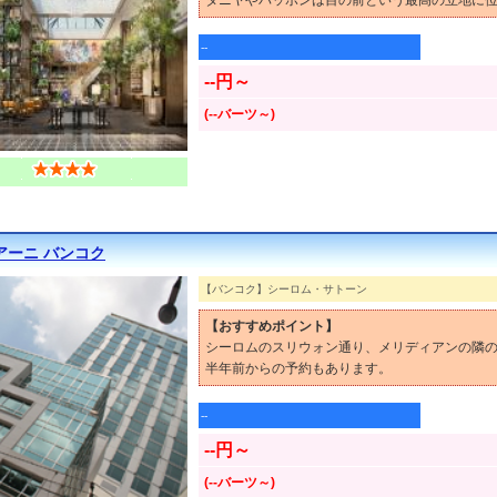
タニヤやパッポンは目の前という最高の立地に
--
--円～
(--バーツ～)
アーニ バンコク
【バンコク】シーロム・サトーン
【おすすめポイント】
シーロムのスリウォン通り、メリディアンの隣
半年前からの予約もあります。
--
--円～
(--バーツ～)