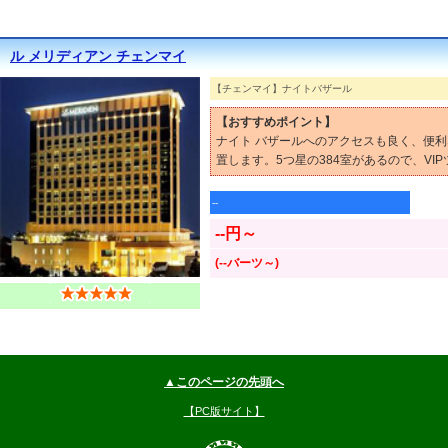
ル メリディアン チェンマイ
【チェンマイ】ナイトバザール
【おすすめポイント】
ナイト バザールへのアクセスも良く、便利
置します。5つ星の384室があるので、VI
--
--円～
(--バーツ～)
▲このページの先頭へ
【PC版サイト】