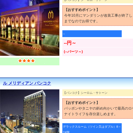
【おすすめポイント】
今年10月にマンダリンが改装工事が終了し
までなのでお得です。
--
--円～
(--バーツ～)
ル メリディアン バンコク
【バンコク】シーロム・サトーン
【おすすめポイント】
パッポンやタニヤの斜め向かいで最高のロ
ナイトライフを存分楽しめます。
デラックスルーム（ツイン又はダブル）8～
24階