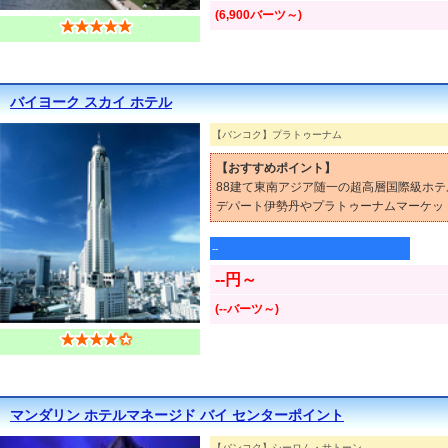
(6,900バーツ～)
バイヨーク スカイ ホテル
【バンコク】プラトゥーナム
【おすすめポイント】
88建て東南アジア随一の超高層国際級ホテ
デパート伊勢丹やプラトゥーナムマーケッ
--
--円～
(--バーツ～)
マンダリン ホテルマネージド バイ センターポイント
【バンコク】シーロム・サトーン