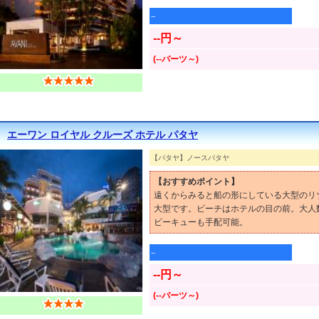
--
--円～
(--バーツ～)
エーワン ロイヤル クルーズ ホテル パタヤ
【パタヤ】ノースパタヤ
【おすすめポイント】
遠くからみると船の形にしている大型のリ
大型です。ビーチはホテルの目の前。大人
ビーキューも手配可能。
--
--円～
(--バーツ～)