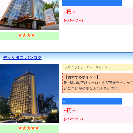
--
--円～
(--バーツ～)
デュシタニ バンコク
【バンコク】シーロム・サトーン
【おすすめポイント】
5つ星の地下鉄シーロムやBTSサラデン
めに予約が必要な人気ホテルです。
--
--円～
(--バーツ～)