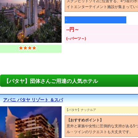
スクンビットソイ2に位置する、4つ星のホ
イトエンターテイメント施設が集まってい
--
--円～
(--バーツ～)
【パタヤ】団体さんご用達の人気ホテル
アバニ パタヤ リゾート ＆スパ
【パタヤ】ナックルア
【おすすめポイント】
意外と家族や女性に圧倒的な支持がある5
ル・ツインのリクエストも大丈夫です。