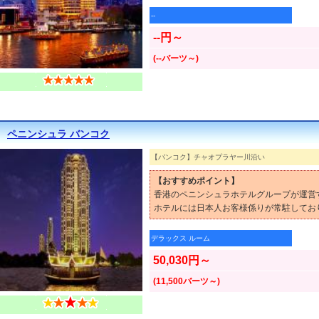
--
--円～
(--バーツ～)
ペニンシュラ バンコク
【バンコク】チャオプラヤー川沿い
【おすすめポイント】
香港のペニンシュラホテルグループが運営
ホテルには日本人お客様係りが常駐してお
デラックス ルーム
50,030円～
(11,500バーツ～)