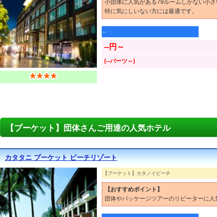
小団体に人気がある79ルームしかない小
特に気にしいない方には最適です。
--
--円～
(--バーツ～)
【プーケット】団体さんご用達の人気ホテル
カタタニ プーケット ビーチリゾート
【プーケット】カタノイビーチ
【おすすめポイント】
団体やパッケージツアーのリピーターに人