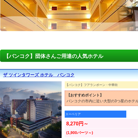
【バンコク】団体さんご用達の人気ホテル
ザ ツインタワーズ ホテル バンコク
【バンコク】フアランポーン・中華街
【おすすめポイント】
バンコクの市内に近い大型の3つ星のホテ
スーペリア
8,270円～
(1,900バーツ～)