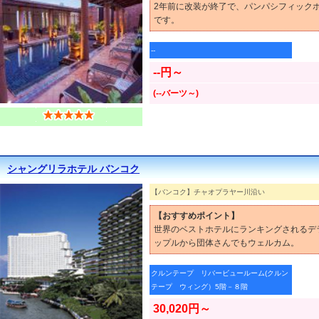
2年前に改装が終了で、パンパシフィック
です。
--
--円～
(--バーツ～)
シャングリラホテル バンコク
【バンコク】チャオプラヤー川沿い
【おすすめポイント】
世界のベストホテルにランキングされるデ
ップルから団体さんでもウェルカム。
クルンテープ リバービュールーム(クルン
テープ ウィング）5階－８階
30,020円～