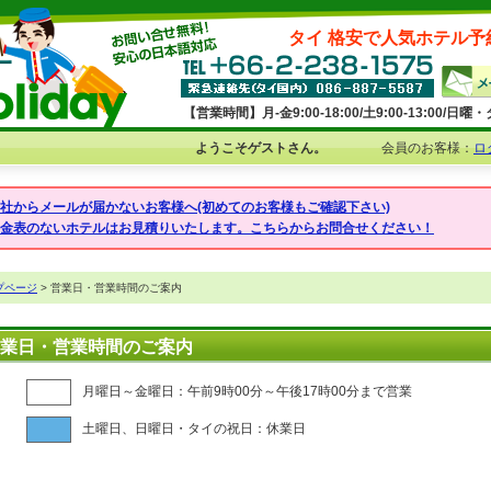
タイ 格安で人気ホテル予
【営業時間】月-金9:00-18:00/土9:00-13:00/
ようこそゲストさん。
会員のお客様：
ロ
弊社からメールが届かないお客様へ(初めてのお客様もご確認下さい)
料金表のないホテルはお見積りいたします。こちらからお問合せください！
プページ
> 営業日・営業時間のご案内
業日・営業時間のご案内
月曜日～金曜日：午前9時00分～午後17時00分まで営業
土曜日、日曜日・タイの祝日：休業日