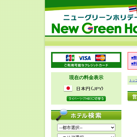
■
■
現在の料金表示
トッ
営