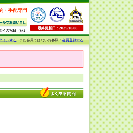
約・手配専門
最終更新日：2025/10/06
日曜・タイの祝日（休）
グインする
まだ会員ではないお客様：
会員登録する