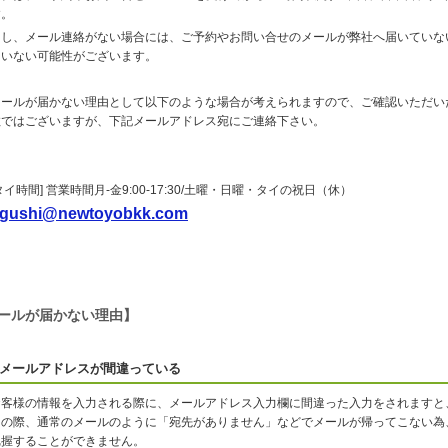
す。
もし、メール連絡がない場合には、ご予約やお問い合せのメールが弊社へ届いていな
ていない可能性がございます。
メールが届かない理由として以下のような場合が考えられますので、ご確認いただい
数ではございますが、下記メールアドレス宛にご連絡下さい。
タイ時間] 営業時間月-金9:00-17:30/土曜・日曜・タイの祝日（休）
gushi@newtoyobkk.com
ールが届かない理由】
メールアドレスが間違っている
お客様の情報を入力される際に、メールアドレス入力欄に間違った入力をされますと
その際、通常のメールのように「宛先がありません」などでメールが帰ってこない為
把握することができません。