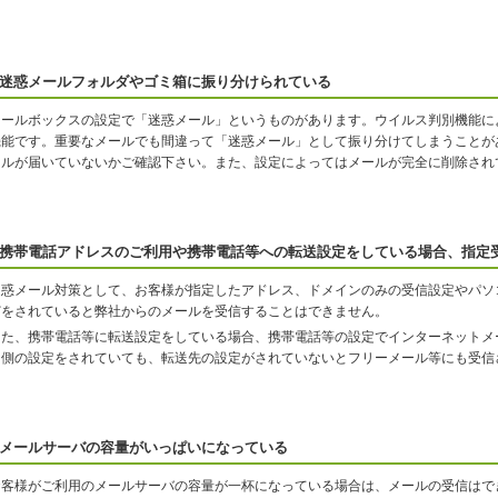
迷惑メールフォルダやゴミ箱に振り分けられている
メールボックスの設定で「迷惑メール」というものがあります。ウイルス判別機能に
機能です。重要なメールでも間違って「迷惑メール」として振り分けてしまうことが
ールが届いていないかご確認下さい。また、設定によってはメールが完全に削除され
携帯電話アドレスのご利用や携帯電話等への転送設定をしている場合、指定
迷惑メール対策として、お客様が指定したアドレス、ドメインのみの受信設定やパソ
どをされていると弊社からのメールを受信することはできません。
また、携帯電話等に転送設定をしている場合、携帯電話等の設定でインターネットメ
ン側の設定をされていても、転送先の設定がされていないとフリーメール等にも受信
メールサーバの容量がいっぱいになっている
お客様がご利用のメールサーバの容量が一杯になっている場合は、メールの受信はで