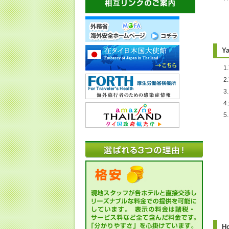
Y
1
2
・
H