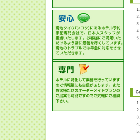
1
・
G
1
2
・