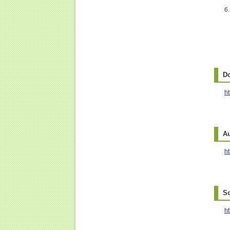
D
h
A
ht
S
ht