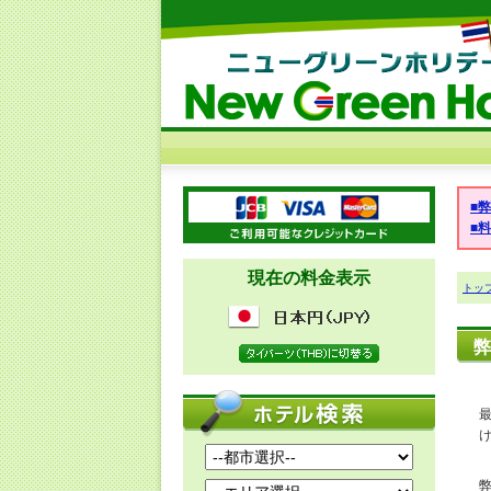
■
■
現在の料金表示
トッ
弊