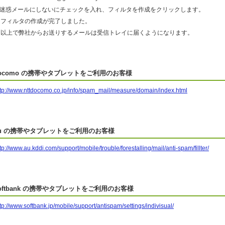
6.迷惑メールにしないにチェックを入れ、フィルタを作成をクリックします。
フィルタの作成が完了しました。
以上で弊社からお送りするメールは受信トレイに届くようになります。
ocomo の携帯やタブレットをご利用のお客様
ttp://www.nttdocomo.co.jp/info/spam_mail/measure/domain/index.html
u の携帯やタブレットをご利用のお客様
tp://www.au.kddi.com/support/mobile/trouble/forestalling/mail/anti-spam/fillter/
oftbank の携帯やタブレットをご利用のお客様
tp://www.softbank.jp/mobile/support/antispam/settings/indivisual/