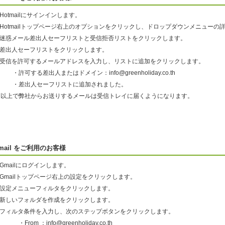
.Hotmailにサインインします。
2.Hotmailトップページ右上のオプションをクリックし、ドロップダウンメニュー
3.迷惑メール差出人セーフリストと受信拒否リストをクリックします。
4.差出人セーフリストをクリックします。
5.受信を許可するメールアドレスを入力し、リストに追加をクリックします。
許可する差出人またはドメイン：info@greenholiday.co.th
・差出人セーフリストに追加されました。
以上で弊社からお送りするメールは受信トレイに届くようになります。
mail をご利用のお客様
.Gmailにログインします。
.Gmailトップページ右上の設定をクリックします。
3.設定メニューフィルタをクリックします。
4.新しいフォルダを作成をクリックします。
5.フィルタ条件を入力し、次のステップボタンをクリックします。
From ：info@greenholiday.co.th