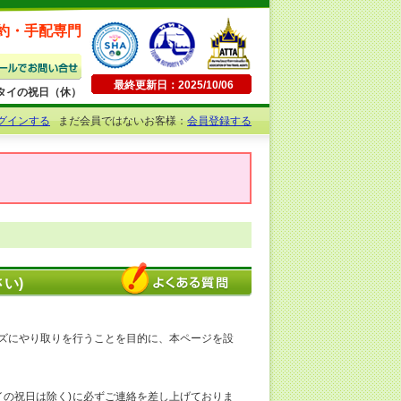
約・手配専門
最終更新日：2025/10/06
日曜・タイの祝日（休）
グインする
まだ会員ではないお客様：
会員登録する
い)
ズにやり取りを行うことを目的に、本ページを設
イの祝日は除く)に必ずご連絡を差し上げておりま