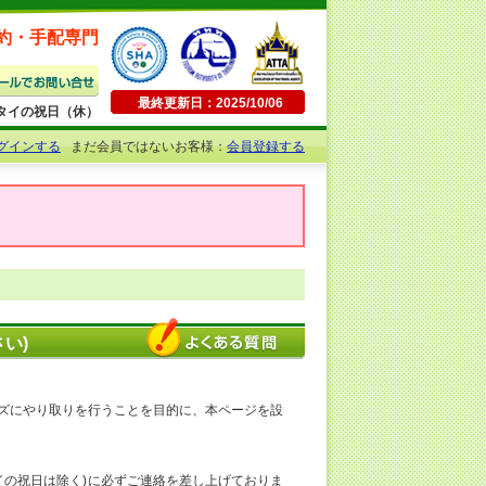
約・手配専門
最終更新日：2025/10/06
日曜・タイの祝日（休）
グインする
まだ会員ではないお客様：
会員登録する
い)
ズにやり取りを行うことを目的に、本ページを設
イの祝日は除く)に必ずご連絡を差し上げておりま