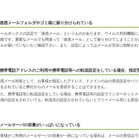
迷惑メールフォルダやゴミ箱に振り分けられている
メールボックスの設定で「迷惑メール」というものがあります。ウイルス判別機能に
機能です。重要なメールでも間違って「迷惑メール」として振り分けてしまうことが
ールが届いていないかご確認下さい。また、設定によってはメールが完全に削除され
携帯電話アドレスのご利用や携帯電話等への転送設定をしている場合、指定
迷惑メール対策として、お客様が指定したアドレス、ドメインのみの受信設定やパソ
どをされていると弊社からのメールを受信することはできません。
また、携帯電話等に転送設定をしている場合、携帯電話等の設定でインターネットメ
ン側の設定をされていても、転送先の設定がされていないとフリーメール等にも受信
メールサーバの容量がいっぱいになっている
お客様がご利用のメールサーバの容量が一杯になっている場合は、メールの受信はで