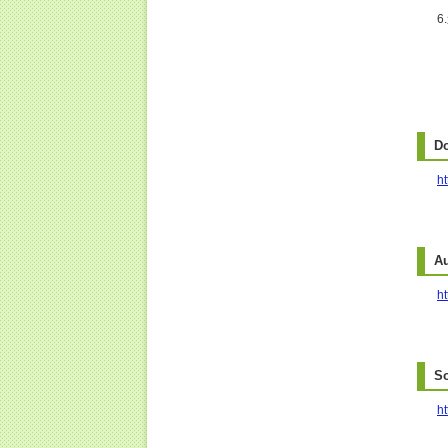
D
h
A
ht
S
ht