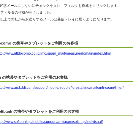
6.迷惑メールにしないにチェックを入れ、フィルタを作成をクリックします。
フィルタの作成が完了しました。
以上で弊社からお送りするメールは受信トレイに届くようになります。
ocomo の携帯やタブレットをご利用のお客様
ttp://www.nttdocomo.co.jp/info/spam_mail/measure/domain/index.html
u の携帯やタブレットをご利用のお客様
tp://www.au.kddi.com/support/mobile/trouble/forestalling/mail/anti-spam/fillter/
oftbank の携帯やタブレットをご利用のお客様
tp://www.softbank.jp/mobile/support/antispam/settings/indivisual/