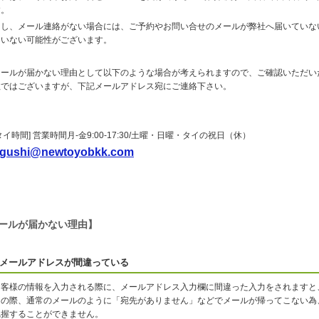
す。
もし、メール連絡がない場合には、ご予約やお問い合せのメールが弊社へ届いていな
ていない可能性がございます。
メールが届かない理由として以下のような場合が考えられますので、ご確認いただい
数ではございますが、下記メールアドレス宛にご連絡下さい。
タイ時間] 営業時間月-金9:00-17:30/土曜・日曜・タイの祝日（休）
gushi@newtoyobkk.com
ールが届かない理由】
メールアドレスが間違っている
お客様の情報を入力される際に、メールアドレス入力欄に間違った入力をされますと
その際、通常のメールのように「宛先がありません」などでメールが帰ってこない為
把握することができません。