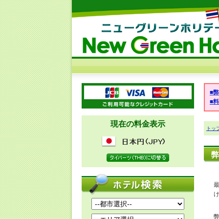
■
■
現在の料金表示
トッ
弊