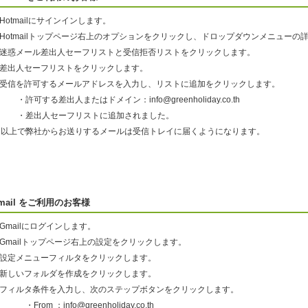
.Hotmailにサインインします。
2.Hotmailトップページ右上のオプションをクリックし、ドロップダウンメニュー
3.迷惑メール差出人セーフリストと受信拒否リストをクリックします。
4.差出人セーフリストをクリックします。
5.受信を許可するメールアドレスを入力し、リストに追加をクリックします。
許可する差出人またはドメイン：info@greenholiday.co.th
・差出人セーフリストに追加されました。
以上で弊社からお送りするメールは受信トレイに届くようになります。
mail をご利用のお客様
.Gmailにログインします。
.Gmailトップページ右上の設定をクリックします。
3.設定メニューフィルタをクリックします。
4.新しいフォルダを作成をクリックします。
5.フィルタ条件を入力し、次のステップボタンをクリックします。
From ：info@greenholiday.co.th