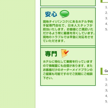
1
・
G
1
2
・