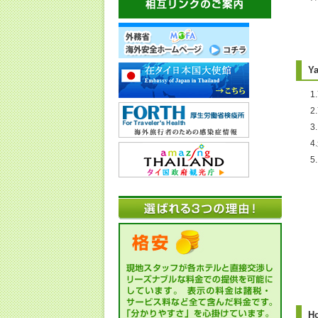
Y
1
2
・
H