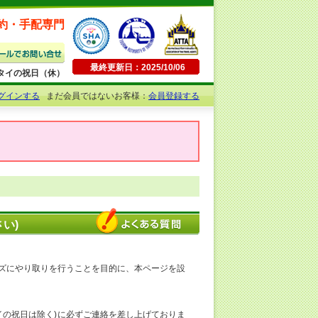
約・手配専門
最終更新日：2025/10/06
日曜・タイの祝日（休）
グインする
まだ会員ではないお客様：
会員登録する
い)
ズにやり取りを行うことを目的に、本ページを設
イの祝日は除く)に必ずご連絡を差し上げておりま