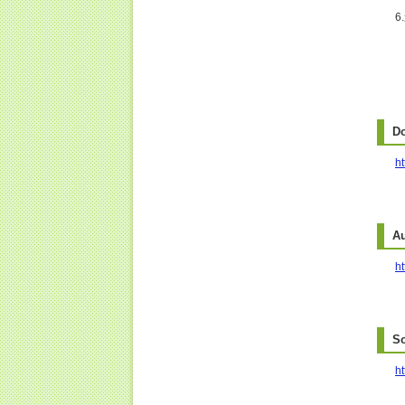
D
h
A
ht
S
ht