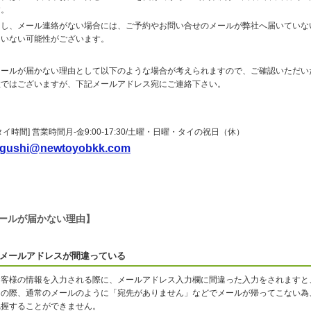
す。
もし、メール連絡がない場合には、ご予約やお問い合せのメールが弊社へ届いていな
ていない可能性がございます。
メールが届かない理由として以下のような場合が考えられますので、ご確認いただい
数ではございますが、下記メールアドレス宛にご連絡下さい。
タイ時間] 営業時間月-金9:00-17:30/土曜・日曜・タイの祝日（休）
gushi@newtoyobkk.com
ールが届かない理由】
メールアドレスが間違っている
お客様の情報を入力される際に、メールアドレス入力欄に間違った入力をされますと
その際、通常のメールのように「宛先がありません」などでメールが帰ってこない為
把握することができません。