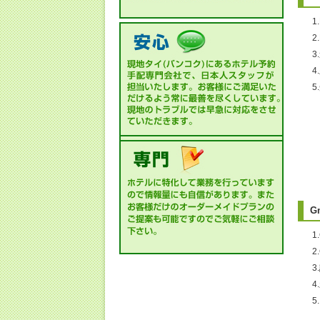
1
・
G
1
2
・