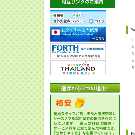
Y
1
2
・
H