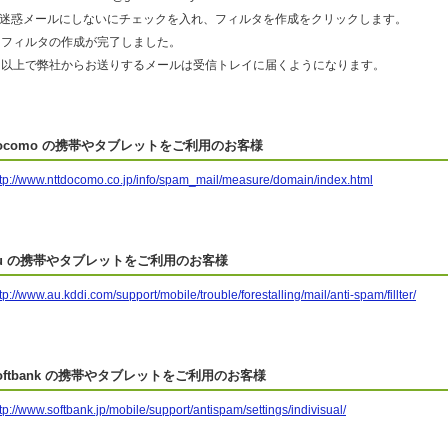
6.迷惑メールにしないにチェックを入れ、フィルタを作成をクリックします。
フィルタの作成が完了しました。
以上で弊社からお送りするメールは受信トレイに届くようになります。
ocomo の携帯やタブレットをご利用のお客様
ttp://www.nttdocomo.co.jp/info/spam_mail/measure/domain/index.html
u の携帯やタブレットをご利用のお客様
tp://www.au.kddi.com/support/mobile/trouble/forestalling/mail/anti-spam/fillter/
oftbank の携帯やタブレットをご利用のお客様
tp://www.softbank.jp/mobile/support/antispam/settings/indivisual/