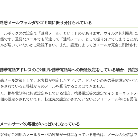
迷惑メールフォルダやゴミ箱に振り分けられている
メールボックスの設定で「迷惑メール」というものがあります。ウイルス判別機能に
機能です。重要なメールでも間違って「迷惑メール」として振り分けてしまうことが
ールが届いていないかご確認下さい。また、設定によってはメールが完全に削除され
携帯電話アドレスのご利用や携帯電話等への転送設定をしている場合、指定
迷惑メール対策として、お客様が指定したアドレス、ドメインのみの受信設定やパソ
どをされていると弊社からのメールを受信することはできません。
また、携帯電話等に転送設定をしている場合、携帯電話等の設定でインターネットメ
ン側の設定をされていても、転送先の設定がされていないとフリーメール等にも受信
メールサーバの容量がいっぱいになっている
お客様がご利用のメールサーバの容量が一杯になっている場合は、メールの受信はで