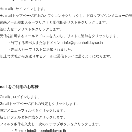
.Hotmailにサインインします。
2.Hotmailトップページ右上のオプションをクリックし、ドロップダウンメニュー
3.迷惑メール差出人セーフリストと受信拒否リストをクリックします。
4.差出人セーフリストをクリックします。
5.受信を許可するメールアドレスを入力し、リストに追加をクリックします。
許可する差出人またはドメイン：info@greenholiday.co.th
・差出人セーフリストに追加されました。
以上で弊社からお送りするメールは受信トレイに届くようになります。
mail をご利用のお客様
.Gmailにログインします。
.Gmailトップページ右上の設定をクリックします。
3.設定メニューフィルタをクリックします。
4.新しいフォルダを作成をクリックします。
5.フィルタ条件を入力し、次のステップボタンをクリックします。
From ：info@greenholiday.co.th