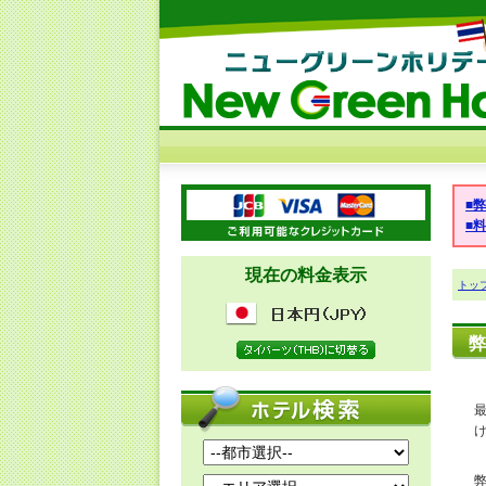
■
■
現在の料金表示
トッ
弊