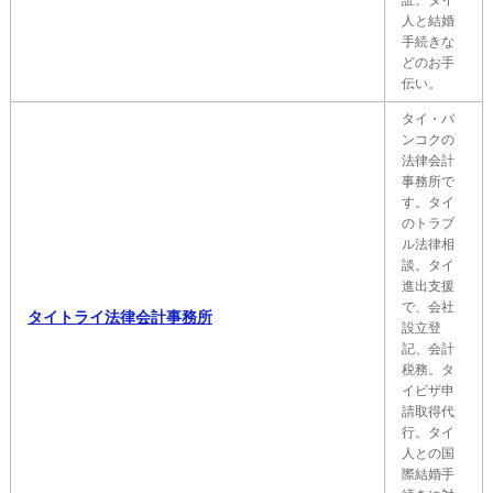
証、タイ
人と結婚
手続きな
どのお手
伝い。
タイ・バ
ンコクの
法律会計
事務所で
す。タイ
のトラブ
ル法律相
談。タイ
進出支援
で、会社
タイトライ法律会計事務所
設立登
記、会計
税務。タ
イビザ申
請取得代
行。タイ
人との国
際結婚手