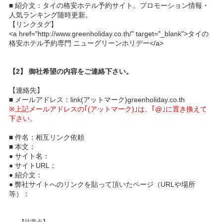
■ 紹介文：タイの格安ホテル予約サイト。プロモーション情報・
人気ランキング随時更新。
【リンクタグ】
<a href="http://www.greenholiday.co.th/" target="_blank">タイの
格安ホテル予約専門 ニューグリーンホリデー</a>
【2】 御社希望の内容をご連絡下さい。
【連絡先】
■ メールアドレス：link(アットマーク)greenholiday.co.th
※上記メールアドレスの｢(アットマーク)｣は、｢@｣に置き換えて
下さい。
■ 件名：相互リンク依頼
■ 本文：
● サイト名：
● サイトURL：
● 紹介文：
● 弊社サイトへのリンクを貼って頂いたページ（URLや場所
等）：