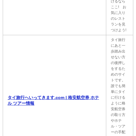
けるなら
ここ! お
気に入り
のレスト
ランを見
つけよう!
タイ旅行
にあと一
歩踏み出
せない方
の後押し
をするた
めのサイ
トです。
誰でも簡
単にタイ
タイ旅行へいってきます.com | 格安航空券 ホテ
に行ける
ル ツアー情報
ように格
安航空券
の取り方
やホテ
ル・ツア
ーの手配