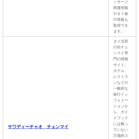
ッサージ
関連情報
やタイ旅
行情報も
取得でき
ます。
タイ北部
の街チェ
ンマイ専
門の情報
サイト。
ホテル、
レストラ
ンなどの
一般的な
旅行イン
フォメー
ションか
ら、ガイ
ドブック
には載っ
サワディーチャオ チェンマイ
ていない
穴場的ス