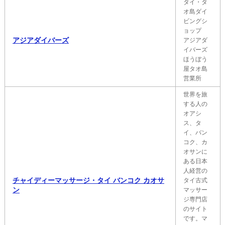
タイ・タ
オ島ダイ
ビングシ
ョップ
アジアダイバーズ
アジアダ
イバーズ
ほうぼう
屋タオ島
営業所
世界を旅
する人の
オアシ
ス、タ
イ、バン
コク、カ
オサンに
ある日本
人経営の
チャイディーマッサージ・タイ バンコク カオサ
タイ古式
ン
マッサー
ジ専門店
のサイト
です。マ