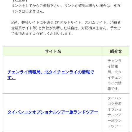
【注意点】
リンクをしてからご依頼下さい、リンクが確認出来ない場合は、相互
リンクは出来ません。
※尚、弊社サイトに不適切 (アダルトサイト、スパムサイト、消費者
金融系サイト等) と弊社が判断した場合は、対応出来ません。予めご
了承頂きますよう宜しくお願いします。
サイト名
紹介文
チェンラ
イ情報
チェンライ情報局。北タイチェンライの情報で
局。北タ
す。
イチェン
ライの情
報です。
タイバン
コク発着
オプショ
タイバンコクオプショナルツアー旅ランドツアー
ナルツア
ー旅ラン
ドツアー