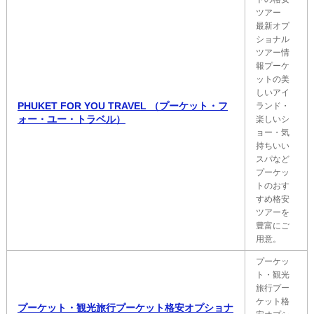
ツアー
最新オプ
ショナル
ツアー情
報プーケ
ットの美
しいアイ
PHUKET FOR YOU TRAVEL （プーケット・フ
ランド・
ォー・ユー・トラベル）
楽しいシ
ョー・気
持ちいい
スパなど
プーケッ
トのおす
すめ格安
ツアーを
豊富にご
用意。
プーケッ
ト・観光
旅行プー
ケット格
プーケット・観光旅行プーケット格安オプショナ