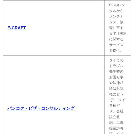
PCのレン
タルから
メンテナ
ンス、販
E-CRAFT
売に至る
までIT機器
に関する
サービス
を提供。
タイでの
トラブル
発生時の
お困り事
や法律相
談はお気
軽にどう
ぞ!! タイ
各種ビ
バンコク・ビザ・コンサルティング
ザ、会社
設立登
記、工場
操業許可