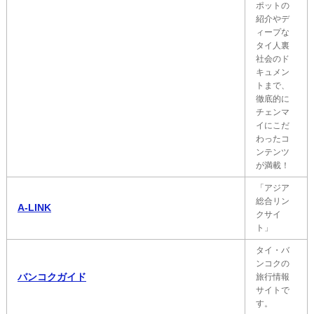
ポットの
紹介やデ
ィープな
タイ人裏
社会のド
キュメン
トまで、
徹底的に
チェンマ
イにこだ
わったコ
ンテンツ
が満載！
「アジア
総合リン
A-LINK
クサイ
ト」
タイ・バ
ンコクの
バンコクガイド
旅行情報
サイトで
す。