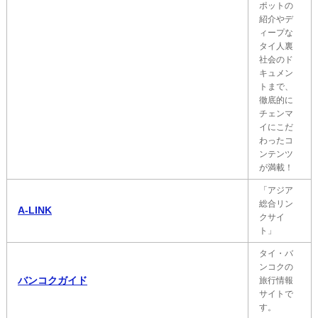
ポットの
紹介やデ
ィープな
タイ人裏
社会のド
キュメン
トまで、
徹底的に
チェンマ
イにこだ
わったコ
ンテンツ
が満載！
「アジア
総合リン
A-LINK
クサイ
ト」
タイ・バ
ンコクの
バンコクガイド
旅行情報
サイトで
す。