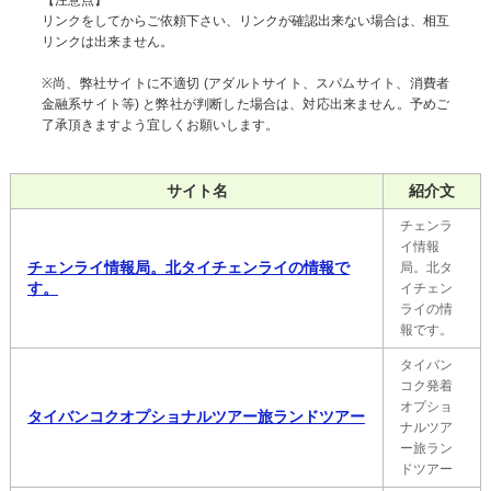
【注意点】
リンクをしてからご依頼下さい、リンクが確認出来ない場合は、相互
リンクは出来ません。
※尚、弊社サイトに不適切 (アダルトサイト、スパムサイト、消費者
金融系サイト等) と弊社が判断した場合は、対応出来ません。予めご
了承頂きますよう宜しくお願いします。
サイト名
紹介文
チェンラ
イ情報
チェンライ情報局。北タイチェンライの情報で
局。北タ
す。
イチェン
ライの情
報です。
タイバン
コク発着
オプショ
タイバンコクオプショナルツアー旅ランドツアー
ナルツア
ー旅ラン
ドツアー