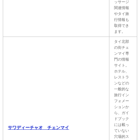
ッサージ
関連情報
やタイ旅
行情報も
取得でき
ます。
タイ北部
の街チェ
ンマイ専
門の情報
サイト。
ホテル、
レストラ
ンなどの
一般的な
旅行イン
フォメー
ションか
ら、ガイ
ドブック
には載っ
サワディーチャオ チェンマイ
ていない
穴場的ス