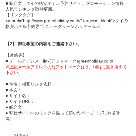
■ 紹介文：タイの格安ホテル予約サイト。プロモーション情報・
人気ランキング随時更新。
【リンクタグ】
<a href="http://www.greenholiday.co.th/" target="_blank">タイの
格安ホテル予約専門 ニューグリーンホリデー</a>
【2】 御社希望の内容をご連絡下さい。
【連絡先】
■ メールアドレス：link(アットマーク)greenholiday.co.th
※上記メールアドレスの｢(アットマーク)｣は、｢@｣に置き換えて
下さい。
■ 件名：相互リンク依頼
■ 本文：
● サイト名：
● サイトURL：
● 紹介文：
● 弊社サイトへのリンクを貼って頂いたページ（URLや場所
等）：