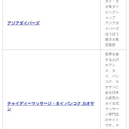
タイ・タ
オ島ダイ
ビングシ
ョップ
アジアダイバーズ
アジアダ
イバーズ
ほうぼう
屋タオ島
営業所
世界を旅
する人の
オアシ
ス、タ
イ、バン
コク、カ
オサンに
ある日本
人経営の
チャイディーマッサージ・タイ バンコク カオサ
タイ古式
ン
マッサー
ジ専門店
のサイト
です。マ