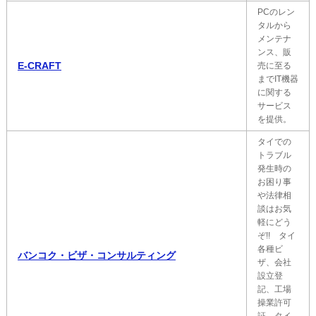
PCのレン
タルから
メンテナ
ンス、販
E-CRAFT
売に至る
までIT機器
に関する
サービス
を提供。
タイでの
トラブル
発生時の
お困り事
や法律相
談はお気
軽にどう
ぞ!! タイ
各種ビ
バンコク・ビザ・コンサルティング
ザ、会社
設立登
記、工場
操業許可