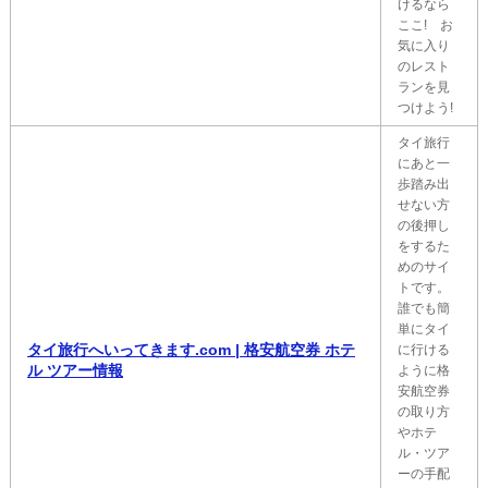
けるなら
ここ! お
気に入り
のレスト
ランを見
つけよう!
タイ旅行
にあと一
歩踏み出
せない方
の後押し
をするた
めのサイ
トです。
誰でも簡
単にタイ
タイ旅行へいってきます.com | 格安航空券 ホテ
に行ける
ル ツアー情報
ように格
安航空券
の取り方
やホテ
ル・ツア
ーの手配