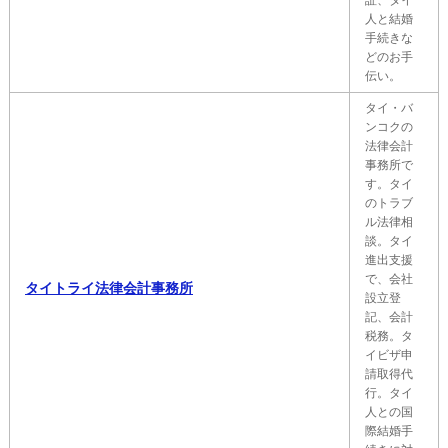
証、タイ
人と結婚
手続きな
どのお手
伝い。
タイ・バ
ンコクの
法律会計
事務所で
す。タイ
のトラブ
ル法律相
談。タイ
進出支援
で、会社
タイトライ法律会計事務所
設立登
記、会計
税務。タ
イビザ申
請取得代
行。タイ
人との国
際結婚手