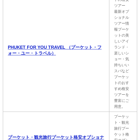
ツアー
最新オプ
ショナル
ツアー情
報プーケ
ットの美
しいアイ
PHUKET FOR YOU TRAVEL （プーケット・フ
ランド・
ォー・ユー・トラベル）
楽しいシ
ョー・気
持ちいい
スパなど
プーケッ
トのおす
すめ格安
ツアーを
豊富にご
用意。
プーケッ
ト・観光
旅行プー
ケット格
プーケット・観光旅行プーケット格安オプショナ