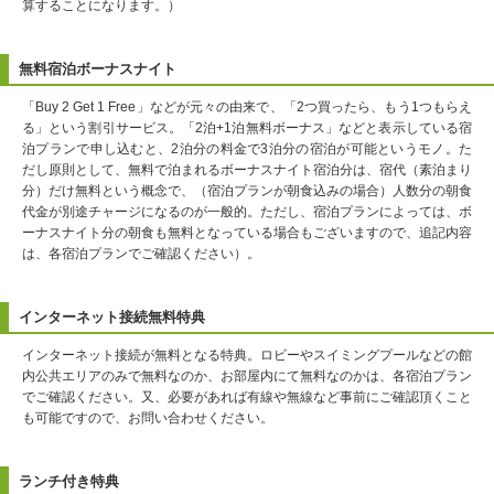
算することになります。）
無料宿泊ボーナスナイト
「Buy 2 Get 1 Free」などが元々の由来で、「2つ買ったら、もう1つもらえ
る」という割引サービス。「2泊+1泊無料ボーナス」などと表示している宿
泊プランで申し込むと、2泊分の料金で3泊分の宿泊が可能というモノ。た
だし原則として、無料で泊まれるボーナスナイト宿泊分は、宿代（素泊まり
分）だけ無料という概念で、（宿泊プランが朝食込みの場合）人数分の朝食
代金が別途チャージになるのが一般的。ただし、宿泊プランによっては、ボ
ーナスナイト分の朝食も無料となっている場合もございますので、追記内容
は、各宿泊プランでご確認ください）。
インターネット接続無料特典
インターネット接続が無料となる特典。ロビーやスイミングプールなどの館
内公共エリアのみで無料なのか、お部屋内にて無料なのかは、各宿泊プラン
でご確認ください。又、必要があれば有線や無線など事前にご確認頂くこと
も可能ですので、お問い合わせください。
ランチ付き特典