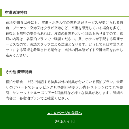
空港送迎特典
宿泊や朝食以外にも、空港－ホテル間の無料送迎サービスが受けられる特
典。プーケット空港又はクラビ空港など、空港を限定している場合も多く、
往復とも無料の場合もあれば、片道のみ無料という場合もありますので、送
迎の内容は、各宿泊プランでご確認ください。又、ホテルが手配する送迎サ
ービスなので、英語スタッフによる送迎となります。どうしても日本語スタ
ッフによる送迎を希望される場合は、当社の日本語ガイド空港送迎をお申し
込みください。
その他 豪華特典
宿泊や朝食、上記で特記する特典以外の特典が付いている宿泊プラン。最寄
りのデパートでショッピング10%割引やホテル内レストランにて15%割
引、サンセットクルーズツアー1回無料など様々な特典があります。詳細の
内容は、各宿泊プランでご確認ください。
▲このページの先頭へ
【PC版サイト】