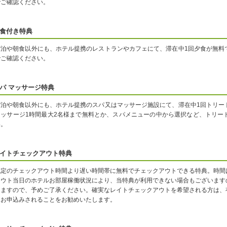
でご確認ください。
食付き特典
宿泊や朝食以外にも、ホテル提携のレストランやカフェにて、滞在中1回夕食が無料
でご確認ください。
パ マッサージ特典
宿泊や朝食以外にも、ホテル提携のスパ又はマッサージ施設にて、滞在中1回トリー
マッサージ1時間最大2名様まで無料とか、スパメニューの中から選択など、トリー
い。
イトチェックアウト特典
既定のチェックアウト時間より遅い時間帯に無料でチェックアウトできる特典。時間
アウト当日のホテルお部屋稼働状況により、当特典が利用できない場合もございます
りますので、予めご了承ください。確実なレイトチェックアウトを希望される方は、
をお申込みされることをお勧めいたします。