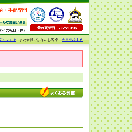
約・手配専門
最終更新日：2025/10/06
日曜・タイの祝日（休）
グインする
まだ会員ではないお客様：
会員登録する