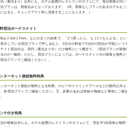
宿泊（素泊まり）以外にも、ホテル提携のレストランやカフェにて、毎日朝食が付い
宿泊プランは、朝食込みとなっております。（尚、朝食なしプランがあるホテルもご
りになると、チェックアウト時に清算することになります。）
料宿泊ボーナスナイト
Buy 2 Get 1 Free」などが元々の由来で、「2つ買ったら、もう1つもらえる
と表示している宿泊プランで申し込むと、2泊分の料金で3泊分の宿泊が可能という
スナイト宿泊分は、宿代（素泊まり分）だけ無料という概念で、（宿泊プランが朝食
なるのが一般的。ただし、宿泊プランによっては、ボーナスナイト分の朝食も無料と
各宿泊プランでご確認ください）。
ンターネット接続無料特典
インターネット接続が無料となる特典。ロビーやスイミングプールなどの館内公共エ
は、各宿泊プランでご確認ください。又、必要があれば有線や無線など事前にご確
い。
ンチ付き特典
宿泊や朝食以外にも、ホテル提携のレストランやカフェにて、滞在中1回昼食が無料