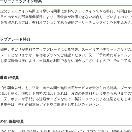
ーリーチェックイン特典
既定のチェックイン時間より早い時間帯に無料でチェックインできる特典。時間は各
当日のホテルお部屋稼働状況により、当特典が利用できない場合もございますので、
ンを希望される方は、有料オプションである確約アーリーチェックインをお申込みさ
ップグレード特典
お部屋カテゴリが無料でアップグレードになる特典。スーペリア⇒デラックスなどの
グレードとなりますが、各宿泊プランでご確認ください。又、「予約時にギャランテ
ルお部屋稼働状況により、当特典が利用できない場合もございますので、予めご了承
港送迎特典
宿泊や朝食以外にも、空港－ホテル間の無料送迎サービスが受けられる特典。プーケ
る場合も多く、往復とも無料の場合もあれば、片道のみ無料という場合もありますの
い。又、ホテルが手配する送迎サービスなので、英語スタッフによる送迎となります
れる場合は、当社の日本語ガイド空港送迎をお申し込みください。
の他 豪華特典
宿泊や朝食、上記で特記する特典以外の特典が付いている宿泊プラン。最寄りのデパ