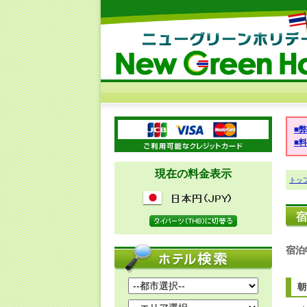
■
■
現在の料金表示
トッ
宿
宿泊
朝