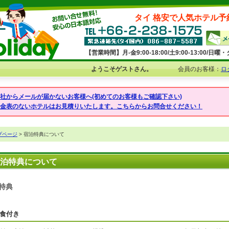
タイ 格安で人気ホテル予
【営業時間】月-金9:00-18:00/土9:00-13:00/
ようこそゲストさん。
会員のお客様：
ロ
弊社からメールが届かないお客様へ(初めてのお客様もご確認下さい)
料金表のないホテルはお見積りいたします。こちらからお問合せください！
プページ
> 宿泊特典について
泊特典について
特典
食付き