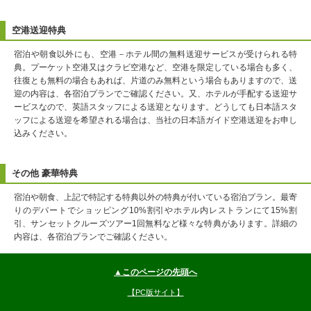
空港送迎特典
宿泊や朝食以外にも、空港－ホテル間の無料送迎サービスが受けられる特
典。プーケット空港又はクラビ空港など、空港を限定している場合も多く、
往復とも無料の場合もあれば、片道のみ無料という場合もありますので、送
迎の内容は、各宿泊プランでご確認ください。又、ホテルが手配する送迎サ
ービスなので、英語スタッフによる送迎となります。どうしても日本語スタ
ッフによる送迎を希望される場合は、当社の日本語ガイド空港送迎をお申し
込みください。
その他 豪華特典
宿泊や朝食、上記で特記する特典以外の特典が付いている宿泊プラン。最寄
りのデパートでショッピング10%割引やホテル内レストランにて15%割
引、サンセットクルーズツアー1回無料など様々な特典があります。詳細の
内容は、各宿泊プランでご確認ください。
▲このページの先頭へ
【PC版サイト】