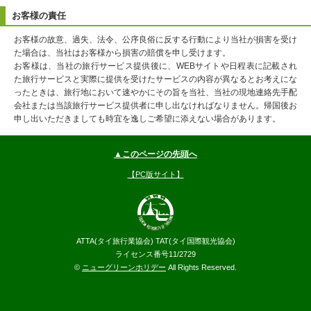
お客様の責任
お客様の故意、過失、法令、公序良俗に反する行動により当社が損害を受け
た場合は、当社はお客様から損害の賠償を申し受けます。
お客様は、当社の旅行サービス提供後に、WEBサイトや日程表に記載され
た旅行サービスと実際に提供を受けたサービスの内容が異なるとお考えにな
ったときは、旅行地において速やかにその旨を当社、当社の現地連絡先手配
会社または当該旅行サービス提供者に申し出なければなりません。帰国後お
申し出いただきましても時宜を逸しご希望に添えない場合があります。
▲このページの先頭へ
【PC版サイト】
ATTA(タイ旅行業協会) TAT(タイ国際観光協会)
ライセンス番号11/2729
©
ニューグリーンホリデー
All Rights Reserved.