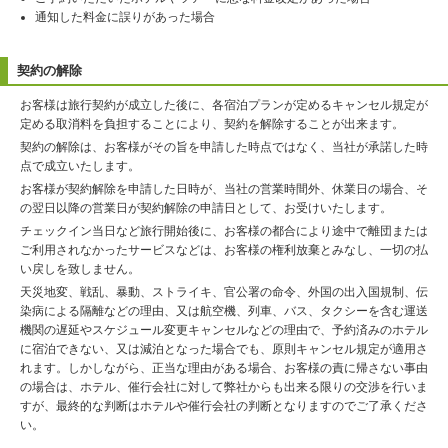
通知した料金に誤りがあった場合
契約の解除
お客様は旅行契約が成立した後に、各宿泊プランが定めるキャンセル規定が
定める取消料を負担することにより、契約を解除することが出来ます。
契約の解除は、お客様がその旨を申請した時点ではなく、当社が承諾した時
点で成立いたします。
お客様が契約解除を申請した日時が、当社の営業時間外、休業日の場合、そ
の翌日以降の営業日が契約解除の申請日として、お受けいたします。
チェックイン当日など旅行開始後に、お客様の都合により途中で離団または
ご利用されなかったサービスなどは、お客様の権利放棄とみなし、一切の払
い戻しを致しません。
天災地変、戦乱、暴動、ストライキ、官公署の命令、外国の出入国規制、伝
染病による隔離などの理由、又は航空機、列車、バス、タクシーを含む運送
機関の遅延やスケジュール変更キャンセルなどの理由で、予約済みのホテル
に宿泊できない、又は減泊となった場合でも、原則キャンセル規定が適用さ
れます。しかしながら、正当な理由がある場合、お客様の責に帰さない事由
の場合は、ホテル、催行会社に対して弊社からも出来る限りの交渉を行いま
すが、最終的な判断はホテルや催行会社の判断となりますのでご了承くださ
い。