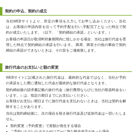
契約の申込、契約の成立
当社WEBサイトより、所定の事項を入力してお申し込みください。当社
は、お客様の申請内容を沿って予約手配を行い,手配完了となった時点で契
約が成立いたします。（以下、「契約締結の承諾」といいます。）
お客様の申請日が取消料対象期間内に指しかかる場合、当社は旅行代金を受
理した時点で契約締結の承諾を行います。 満席、満室その他の事由で契約
締結の承諾ができないときは、その旨をご連絡致します。
旅行代金のお支払いと額の変更
WEBサイトに記載された旅行代金は、最終的な代金ではなく、当社が予約
の承諾をした際に通知した代金が最終的な旅行代金となります。
契約締結後の請求書記載の旅行代金（旅行費用ならびに当社の取扱料金をい
います。）は、指定の期日までにお支払いください。
お客様がお支払い期日までに旅行代金を支払わないときは、当社は契約を解
除することがあります。
当社は契約締結後に、次の場合を除き旅行代金及び追加代金は一切いたしま
せん。
契約変更（予約変更）で差額が発生する場合
ご予約いただいたホテルやツアーに急な料金改定があった場合