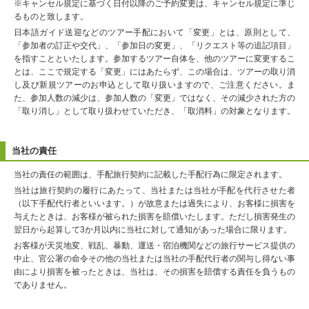
※キャンセル規定に基づく日付以降のご予約変更は、キャンセル規定に準じ
るものと致します。
日本語ガイド送迎などのツアー手配において「変更」とは、原則として、
「参加者の訂正や交代」、「参加日の変更」、「リクエスト等の追記項目」
を指すことといたします。参加するツアー自体を、他のツアーに変更するこ
とは、ここで規定する「変更」にはあたらず、この場合は、ツアーの取り消
し及び新規ツアーのお申込として取り扱いますので、ご注意ください。ま
た、参加人数の減少は、参加人数の「変更」ではなく、その減少された方の
「取り消し」として取り扱わせていただき、「取消料」の対象となります。
当社の責任
当社の責任の範囲は、手配旅行契約に記載した手配行為に限定されます。
当社は旅行契約の履行にあたって、当社または当社が手配を代行させた者
（以下手配代行者といいます。）が故意または過失により、お客様に損害を
与えたときは、お客様が被られた損害を賠償いたします。ただし損害発生の
翌日から起算して3か月以内に当社に対して通知があった場合に限ります。
お客様が天災地変、戦乱、暴動、運送・宿泊機関などの旅行サービス提供の
中止、官公署の命令その他の当社または当社の手配代行者の関与し得ない事
由により損害を被ったときは、当社は、その損害を賠償する責任を負うもの
でありません。