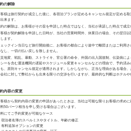
約の解除
お客様は旅行契約が成立した後に、各宿泊プランが定めるキャンセル規定が定める取
が出来ます。
契約の解除は、お客様がその旨を申請した時点ではなく、当社が承諾した時点で成立
お客様が契約解除を申請した日時が、当社の営業時間外、休業日の場合、その翌日以
たします。
チェックイン当日など旅行開始後に、お客様の都合により途中で離団またはご利用さ
みなし、一切の払い戻しを致しません。
天災地変、戦乱、暴動、ストライキ、官公署の命令、外国の出入国規制、伝染病によ
クシーを含む運送機関の遅延やスケジュール変更キャンセルなどの理由で、予約済み
でも、原則キャンセル規定が適用されます。しかしながら、正当な理由がある場合、
行会社に対して弊社からも出来る限りの交渉を行いますが、最終的な判断はホテルや
約内容の変更
お客様から契約内容の変更の申請があったときは、当社は可能な限りお客様の求めに
数料50バーツ相当を申し受ける場合はございます。
無料にてご予約変更が可能なケース
宿泊者名簿のスペルミスやタイトル、年齢の修正
有料追加オプションの変更