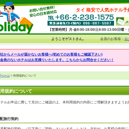
タイ 格安で人気ホテル予
【営業時間】月-金9:00-18:00/土9:00-13:00/
ようこそゲストさん。
会員のお客様：
ロ
弊社からメールが届かないお客様へ(初めてのお客様もご確認下さい)
料金表のないホテルはお見積りいたします。こちらからお問合せください！
プページ
> 利用規約について
用規約について
ホテルお申込に際して充分にご確認の上、本利用規約の内容にご理解頂きますようお
配旅行契約
「手配旅行契約」（以下単に「契約」といいます。）とは、当社が、お客様の依頼に