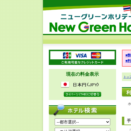
■
■
現在の料金表示
トッ
利
手