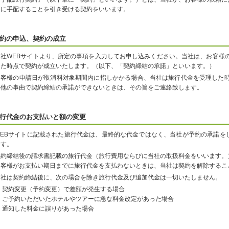
うに手配することを引き受ける契約をいいます。
約の申込、契約の成立
当社WEBサイトより、所定の事項を入力してお申し込みください。当社は、お客様
った時点で契約が成立いたします。（以下、「契約締結の承諾」といいます。）
お客様の申請日が取消料対象期間内に指しかかる場合、当社は旅行代金を受理した時
の他の事由で契約締結の承諾ができないときは、その旨をご連絡致します。
行代金のお支払いと額の変更
WEBサイトに記載された旅行代金は、最終的な代金ではなく、当社が予約の承諾を
ます。
契約締結後の請求書記載の旅行代金（旅行費用ならびに当社の取扱料金をいいます。
お客様がお支払い期日までに旅行代金を支払わないときは、当社は契約を解除するこ
当社は契約締結後に、次の場合を除き旅行代金及び追加代金は一切いたしません。
契約変更（予約変更）で差額が発生する場合
ご予約いただいたホテルやツアーに急な料金改定があった場合
通知した料金に誤りがあった場合