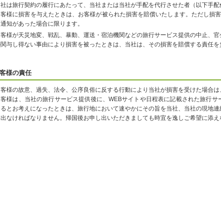
当社は旅行契約の履行にあたって、当社または当社が手配を代行させた者（以下手配
お客様に損害を与えたときは、お客様が被られた損害を賠償いたします。ただし損害
て通知があった場合に限ります。
お客様が天災地変、戦乱、暴動、運送・宿泊機関などの旅行サービス提供の中止、官
の関与し得ない事由により損害を被ったときは、当社は、その損害を賠償する責任を
客様の責任
お客様の故意、過失、法令、公序良俗に反する行動により当社が損害を受けた場合は
お客様は、当社の旅行サービス提供後に、WEBサイトや日程表に記載された旅行サ
なるとお考えになったときは、旅行地において速やかにその旨を当社、当社の現地連
し出なければなりません。帰国後お申し出いただきましても時宜を逸しご希望に添え