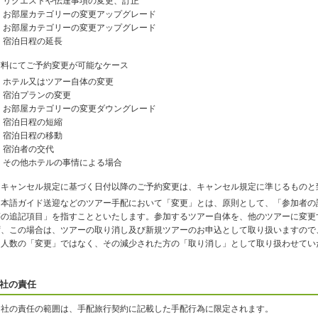
リクエストや伝達事項の変更、訂正
お部屋カテゴリーの変更アップグレード
お部屋カテゴリーの変更アップグレード
宿泊日程の延長
有料にてご予約変更が可能なケース
ホテル又はツアー自体の変更
宿泊プランの変更
お部屋カテゴリーの変更ダウングレード
宿泊日程の短縮
宿泊日程の移動
宿泊者の交代
その他ホテルの事情による場合
※キャンセル規定に基づく日付以降のご予約変更は、キャンセル規定に準じるものと
日本語ガイド送迎などのツアー手配において「変更」とは、原則として、「参加者の
等の追記項目」を指すことといたします。参加するツアー自体を、他のツアーに変更
ず、この場合は、ツアーの取り消し及び新規ツアーのお申込として取り扱いますので
加人数の「変更」ではなく、その減少された方の「取り消し」として取り扱わせてい
社の責任
当社の責任の範囲は、手配旅行契約に記載した手配行為に限定されます。