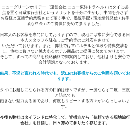
ニューグリーンホリデー（運営会社 ニュー東洋トラベル）はタイに拠
点を置く日系旅行会社というメリットを十分に生かし、中間を介さず
お客様と直接予約業務させて頂く事で、迅速手配 / 現地情報発信 / お手
頃な料金 / のご提供に努めて参りました。
日本人のお客様を専門にしておりますので、現地には常に安心できる日
本人スタッフを駐在しご予約等のご対応をさせて
いただいております。また、弊社では常にホテルと値段や特典交渉を
し、他社に負けない魅力あるホテル商品のご提供に努めております。
そして、すべての商品を税込価格で御案内しており、他社よりも安心で
会計明朗となっております。
結果、不況と言われる時代でも、沢山のお客様からのご利用を頂いてお
ります。
タイにお越しになられる方の目的は様々ですが、一度ならず二度、三度
と訪れても
飽きない魅力ある国であり、何度もリピートする方々がいらっしゃいま
す。
今後も弊社はタイランドに特化して、皆様方から「信頼できる現地旅行
会社」を目指し、日々努めて参りたく存じます。