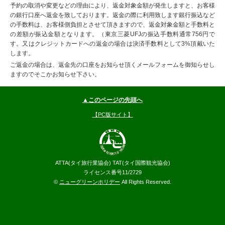
予約の取消や変更などの理由により、返金対象金額が発生しますと、お客様
の銀行口座へ返金を致しております。返金の際に利用致します銀行振込など
の手数料は、お客様側負担とさせて頂きますので、返金対象金額と手数料と
の差額が振込金額となります。（東京三菱UFJの振込手数料通常756円で
す。又はクレジットカードへの返金の場合は決済手数料として3%頂戴いた
します。
ご返金の場合は、返金先の口座をお知らせ頂くメールフォームを御知らせし
ますのでそこかお知らせ下さい。
▲このページの先頭へ
【PC版サイト】
ATTA(タイ旅行業協会) TAT(タイ国際観光協会)
ライセンス番号11/2729
©
ニューグリーンホリデー
All Rights Reserved.