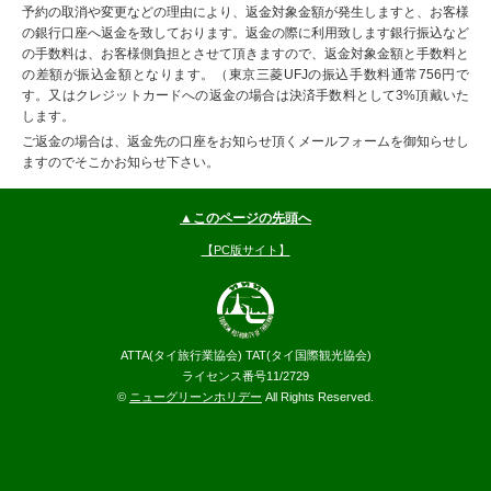
予約の取消や変更などの理由により、返金対象金額が発生しますと、お客様
の銀行口座へ返金を致しております。返金の際に利用致します銀行振込など
の手数料は、お客様側負担とさせて頂きますので、返金対象金額と手数料と
の差額が振込金額となります。（東京三菱UFJの振込手数料通常756円で
す。又はクレジットカードへの返金の場合は決済手数料として3%頂戴いた
します。
ご返金の場合は、返金先の口座をお知らせ頂くメールフォームを御知らせし
ますのでそこかお知らせ下さい。
▲このページの先頭へ
【PC版サイト】
ATTA(タイ旅行業協会) TAT(タイ国際観光協会)
ライセンス番号11/2729
©
ニューグリーンホリデー
All Rights Reserved.