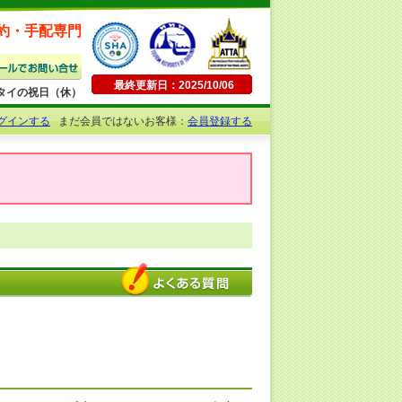
約・手配専門
最終更新日：2025/10/06
日曜・タイの祝日（休）
グインする
まだ会員ではないお客様：
会員登録する