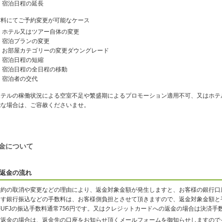
宿泊日程の延長
有料にてご予約変更が可能なケース
ホテル又はツアー自体の変更
宿泊プランの変更
お部屋カテゴリーの変更ダウングレード
宿泊日程の短縮
宿泊日程の全日程の移動
宿泊者の交代
ホテルの稼働状況による空室不足や繁盛期によるプロモーション適用不可、又はホテ
能な場合は、ご容赦くださいませ。
金について
返金の流れ
予約の取消や変更などの理由により、返金対象金額が発生しますと、お客様の銀行口
ます銀行振込などの手数料は、お客様側負担とさせて頂きますので、返金対象金額と
菱UFJの振込手数料通常756円です。又はクレジットカードへの返金の場合は決済手
ご返金の場合は、返金先の口座をお知らせ頂くメールフォームを御知らせしますので