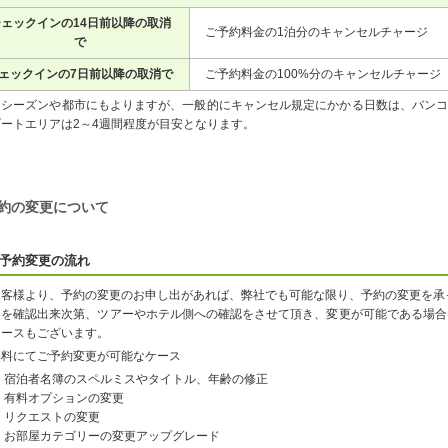
ェックインの14日前以降の取消
ご予約料金の1泊分のキャンセルチャージ
で
ェックインの7日前以降の取消で
ご予約料金の100%分のキャンセルチャージ
※シーズンや都市にもよりますが、一般的にキャンセル規定にかかる日数は、バンコ
ゾートエリアは2～4週間程度が目安となります。
約の変更について
予約変更の流れ
お客様より、予約の変更のお申し出があれば、弊社でも可能な限り、予約の変更を承
容を確認出来次第、ツアーやホテル側への確認をさせて頂き、変更が可能である場合
ケースもございます。
無料にてご予約変更が可能なケース
宿泊者名簿のスペルミスやタイトル、年齢の修正
有料オプションの変更
リクエストの変更
お部屋カテゴリーの変更アップグレード