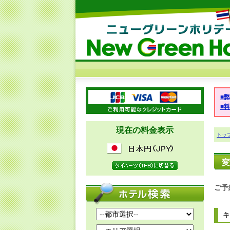
■
■
現在の料金表示
トッ
変
ご予
キ