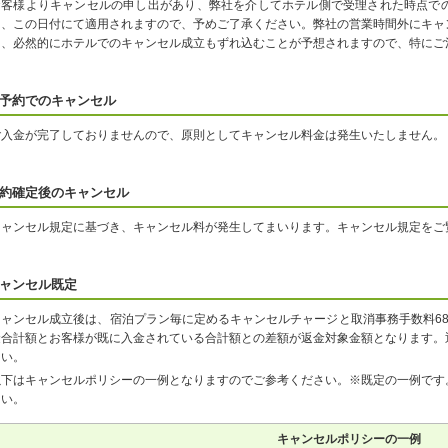
お客様よりキャンセルの申し出があり、弊社を介してホテル側で受理された時点で
は、この日付にて適用されますので、予めご了承ください。弊社の営業時間外にキャ
り、必然的にホテルでのキャンセル成立もずれ込むことが予想されますので、特にご
予約でのキャンセル
ご入金が完了しておりませんので、原則としてキャンセル料金は発生いたしません。
約確定後のキャンセル
キャンセル規定に基づき、キャンセル料が発生してまいります。キャンセル規定をご
ャンセル既定
キャンセル成立後は、宿泊プラン毎に定めるキャンセルチャージと取消事務手数料6
金合計額とお客様が既に入金されている合計額との差額が返金対象金額となります。
さい。
以下はキャンセルポリシーの一例となりますのでご参考ください。※既定の一例です
さい。
キャンセルポリシーの一例