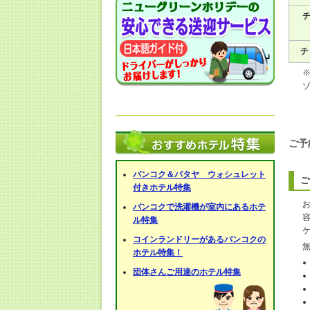
チ
チ
ご予
バンコク＆パタヤ ウォシュレット
ご
付きホテル特集
バンコクで洗濯機が室内にあるホテ
ル特集
コインランドリーがあるバンコクの
ホテル特集！
団体さんご用達のホテル特集