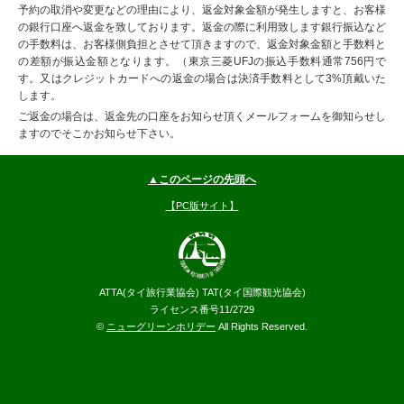
予約の取消や変更などの理由により、返金対象金額が発生しますと、お客様
の銀行口座へ返金を致しております。返金の際に利用致します銀行振込など
の手数料は、お客様側負担とさせて頂きますので、返金対象金額と手数料と
の差額が振込金額となります。（東京三菱UFJの振込手数料通常756円で
す。又はクレジットカードへの返金の場合は決済手数料として3%頂戴いた
します。
ご返金の場合は、返金先の口座をお知らせ頂くメールフォームを御知らせし
ますのでそこかお知らせ下さい。
▲このページの先頭へ
【PC版サイト】
ATTA(タイ旅行業協会) TAT(タイ国際観光協会)
ライセンス番号11/2729
©
ニューグリーンホリデー
All Rights Reserved.