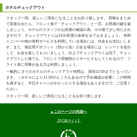
ホテルチェックアウト
スタッフ一同、楽しいご滞在になることをお祈り致します。 荷物をまとめ
て部屋を出たら、フロント係で「チェックアウト」と一言。お部屋の鍵を返
しましょう。ホテルのスタッフがお部屋の確認の為、その場で少し待たされ
ますので、チェックアウトには10分程度の余裕をみておきましょう。 有料
ミニバーや他の有料サービスを利用している場合には、代金をお支払いしま
す。また、保証用デポジット（預かり金）がある場合には、レシートを提出
して、お金を返してもらいましょう。以上でチェックアウトは完了。チェッ
クアウトした後でも、フロントで荷物預かりサービスもしてくれるので、フ
ライト前に用事がある方は利用しましょう。
一般的にタイのホテルのチェックアウト時間は、原則12:00までとなってい
ます。（ホテルにより11:00のところもあるので予め確認が必要）この時間
を過ぎると、半日チャージがかかったりする場合もありますので、ご注意く
ださい。
スタッフ一同、楽しいご滞在になることをお祈り致します。
▲このページの先頭へ
【PC版サイト】