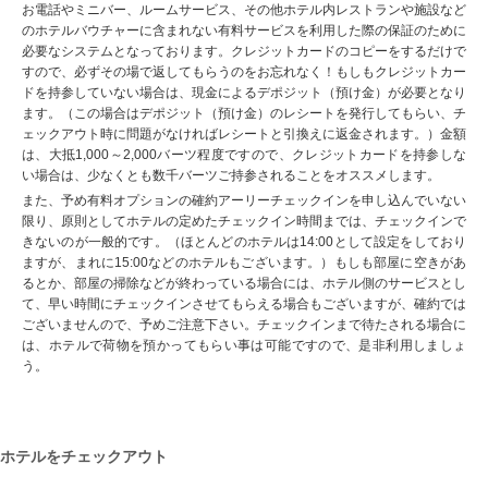
お電話やミニバー、ルームサービス、その他ホテル内レストランや施設など
のホテルバウチャーに含まれない有料サービスを利用した際の保証のために
必要なシステムとなっております。クレジットカードのコピーをするだけで
すので、必ずその場で返してもらうのをお忘れなく！もしもクレジットカー
ドを持参していない場合は、現金によるデポジット（預け金）が必要となり
ます。（この場合はデポジット（預け金）のレシートを発行してもらい、チ
ェックアウト時に問題がなければレシートと引換えに返金されます。）金額
は、大抵1,000～2,000バーツ程度ですので、クレジットカードを持参しな
い場合は、少なくとも数千バーツご持参されることをオススメします。
また、予め有料オプションの確約アーリーチェックインを申し込んでいない
限り、原則としてホテルの定めたチェックイン時間までは、チェックインで
きないのが一般的です。（ほとんどのホテルは14:00として設定をしており
ますが、まれに15:00などのホテルもございます。）もしも部屋に空きがあ
るとか、部屋の掃除などが終わっている場合には、ホテル側のサービスとし
て、早い時間にチェックインさせてもらえる場合もございますが、確約では
ございませんので、予めご注意下さい。チェックインまで待たされる場合に
は、ホテルで荷物を預かってもらい事は可能ですので、是非利用しましょ
う。
ホテルをチェックアウト