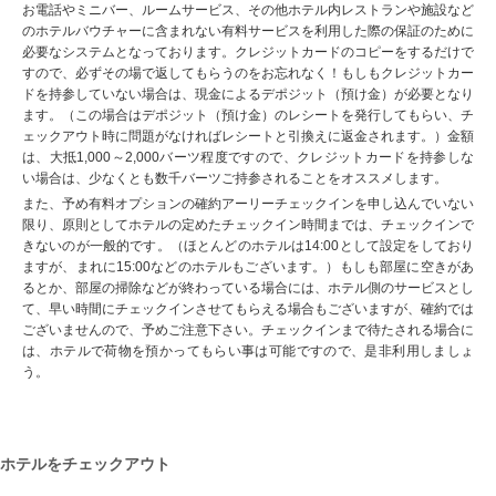
お電話やミニバー、ルームサービス、その他ホテル内レストランや施設など
のホテルバウチャーに含まれない有料サービスを利用した際の保証のために
必要なシステムとなっております。クレジットカードのコピーをするだけで
すので、必ずその場で返してもらうのをお忘れなく！もしもクレジットカー
ドを持参していない場合は、現金によるデポジット（預け金）が必要となり
ます。（この場合はデポジット（預け金）のレシートを発行してもらい、チ
ェックアウト時に問題がなければレシートと引換えに返金されます。）金額
は、大抵1,000～2,000バーツ程度ですので、クレジットカードを持参しな
い場合は、少なくとも数千バーツご持参されることをオススメします。
また、予め有料オプションの確約アーリーチェックインを申し込んでいない
限り、原則としてホテルの定めたチェックイン時間までは、チェックインで
きないのが一般的です。（ほとんどのホテルは14:00として設定をしており
ますが、まれに15:00などのホテルもございます。）もしも部屋に空きがあ
るとか、部屋の掃除などが終わっている場合には、ホテル側のサービスとし
て、早い時間にチェックインさせてもらえる場合もございますが、確約では
ございませんので、予めご注意下さい。チェックインまで待たされる場合に
は、ホテルで荷物を預かってもらい事は可能ですので、是非利用しましょ
う。
ホテルをチェックアウト