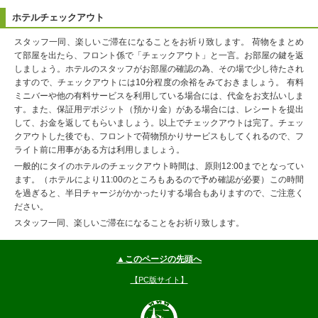
ホテルチェックアウト
スタッフ一同、楽しいご滞在になることをお祈り致します。 荷物をまとめ
て部屋を出たら、フロント係で「チェックアウト」と一言。お部屋の鍵を返
しましょう。ホテルのスタッフがお部屋の確認の為、その場で少し待たされ
ますので、チェックアウトには10分程度の余裕をみておきましょう。 有料
ミニバーや他の有料サービスを利用している場合には、代金をお支払いしま
す。また、保証用デポジット（預かり金）がある場合には、レシートを提出
して、お金を返してもらいましょう。以上でチェックアウトは完了。チェッ
クアウトした後でも、フロントで荷物預かりサービスもしてくれるので、フ
ライト前に用事がある方は利用しましょう。
一般的にタイのホテルのチェックアウト時間は、原則12:00までとなってい
ます。（ホテルにより11:00のところもあるので予め確認が必要）この時間
を過ぎると、半日チャージがかかったりする場合もありますので、ご注意く
ださい。
スタッフ一同、楽しいご滞在になることをお祈り致します。
▲このページの先頭へ
【PC版サイト】