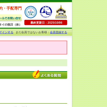
約・手配専門
最終更新日：2025/10/06
日曜・タイの祝日（休）
グインする
まだ会員ではないお客様：
会員登録する