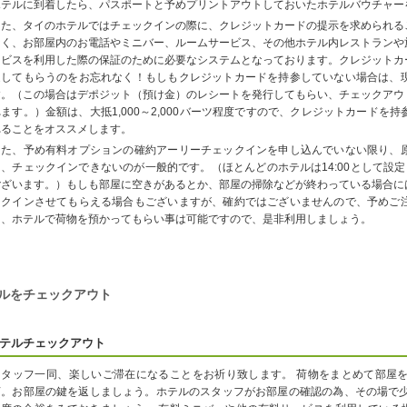
ホテルに到着したら、パスポートと予めプリントアウトしておいたホテルバウチャー
また、タイのホテルではチェックインの際に、クレジットカードの提示を求められる
なく、お部屋内のお電話やミニバー、ルームサービス、その他ホテル内レストランや
ービスを利用した際の保証のために必要なシステムとなっております。クレジットカ
返してもらうのをお忘れなく！もしもクレジットカードを持参していない場合は、
す。（この場合はデポジット（預け金）のレシートを発行してもらい、チェックアウ
れます。）金額は、大抵1,000～2,000バーツ程度ですので、クレジットカード
れることをオススメします。
また、予め有料オプションの確約アーリーチェックインを申し込んでいない限り、
は、チェックインできないのが一般的です。（ほとんどのホテルは14:00として設定
ございます。）もしも部屋に空きがあるとか、部屋の掃除などが終わっている場合に
ックインさせてもらえる場合もございますが、確約ではございませんので、予めご
は、ホテルで荷物を預かってもらい事は可能ですので、是非利用しましょう。
ルをチェックアウト
テルチェックアウト
スタッフ一同、楽しいご滞在になることをお祈り致します。 荷物をまとめて部屋
言。お部屋の鍵を返しましょう。ホテルのスタッフがお部屋の確認の為、その場で少