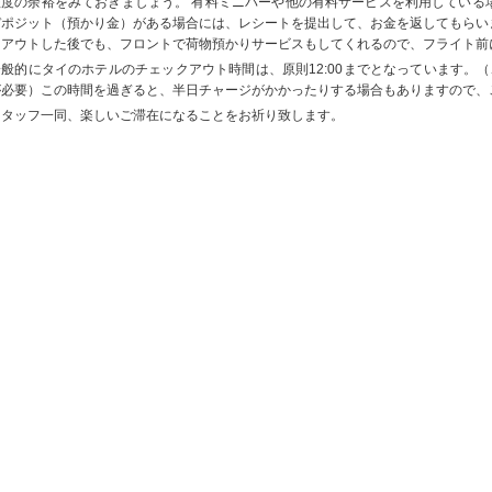
程度の余裕をみておきましょう。 有料ミニバーや他の有料サービスを利用している
デポジット（預かり金）がある場合には、レシートを提出して、お金を返してもらい
クアウトした後でも、フロントで荷物預かりサービスもしてくれるので、フライト前
一般的にタイのホテルのチェックアウト時間は、原則12:00までとなっています。（
が必要）この時間を過ぎると、半日チャージがかかったりする場合もありますので、
スタッフ一同、楽しいご滞在になることをお祈り致します。