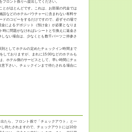
をフロント係りへ提出してください。
ことがほとんどです。これは、お部屋の代金では
施設などのホテルバウチャーに含まれない有料サ
ードのコピーをするだけですので、必ずその場で
現金によるデポジット（預け金）が必要となりま
ト時に問題がなければレシートと引換えに返金さ
を持参しない場合は、少なくとも数千バーツご持参さ
原則としてホテルの定めたチェックイン時間まで
をしておりますが、まれに15:00などのホテルも
は、ホテル側のサービスとして、早い時間にチェ
注意下さい。チェックインまで待たされる場合に
を出たら、フロント係で「チェックアウト」と一
し待たされますので、チェックアウトには10分