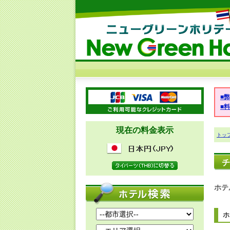
■
■
現在の料金表示
トッ
チ
ホテ
ホ