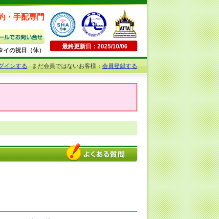
約・手配専門
最終更新日：2025/10/06
日曜・タイの祝日（休）
グインする
まだ会員ではないお客様：
会員登録する