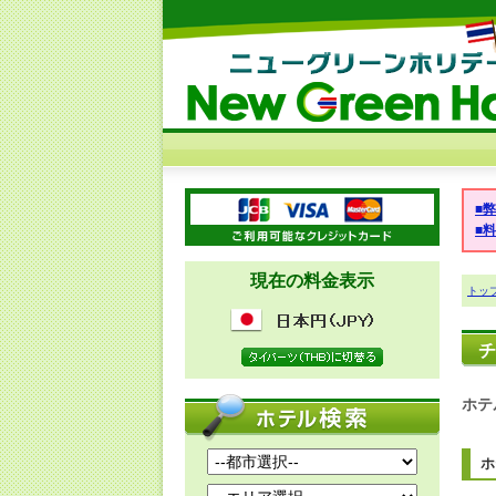
■
■
現在の料金表示
トッ
チ
ホテ
ホ