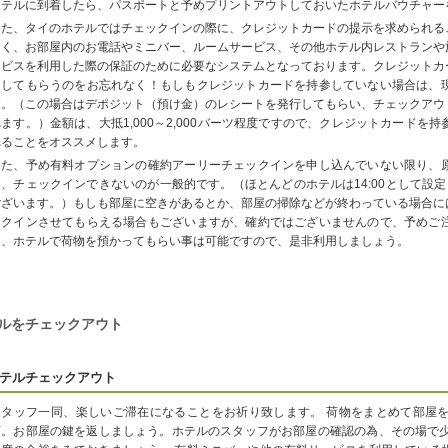
ホテルに到着したら、パスポートと予めプリントアウトしておいたホテルバウチャー
また、タイのホテルではチェックインの際に、クレジットカードの提示を求められる
なく、お部屋内のお電話やミニバー、ルームサービス、その他ホテル内レストランや
ービスを利用した際の保証のために必要なシステムとなっております。クレジットカ
返してもらうのをお忘れなく！もしもクレジットカードを持参していない場合は、
す。（この場合はデポジット（預け金）のレシートを発行してもらい、チェックアウ
れます。）金額は、大抵1,000～2,000バーツ程度ですので、クレジットカード
れることをオススメします。
また、予め有料オプションの確約アーリーチェックインを申し込んでいない限り、
は、チェックインできないのが一般的です。（ほとんどのホテルは14:00として設定
ございます。）もしも部屋に空きがあるとか、部屋の掃除などが終わっている場合に
ックインさせてもらえる場合もございますが、確約ではございませんので、予めご
は、ホテルで荷物を預かってもらい事は可能ですので、是非利用しましょう。
ルをチェックアウト
テルチェックアウト
スタッフ一同、楽しいご滞在になることをお祈り致します。 荷物をまとめて部屋
言。お部屋の鍵を返しましょう。ホテルのスタッフがお部屋の確認の為、その場で少