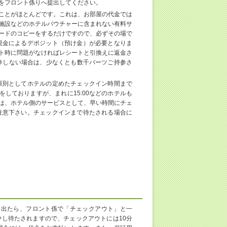
をフロント係りへ提出してください。
ことがほとんどです。これは、お部屋の代金では
施設などのホテルバウチャーに含まれない有料サ
ードのコピーをするだけですので、必ずその場で
現金によるデポジット（預け金）が必要となりま
ト時に問題がなければレシートと引換えに返金さ
を持参しない場合は、少なくとも数千バーツご持参さ
原則としてホテルの定めたチェックイン時間まで
をしておりますが、まれに15:00などのホテルも
は、ホテル側のサービスとして、早い時間にチェ
注意下さい。チェックインまで待たされる場合に
を出たら、フロント係で「チェックアウト」と一
し待たされますので、チェックアウトには10分