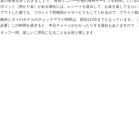
程度の余裕をみておきましょう。 有料ミニバーや他の有料サービスを利用している
デポジット（預かり金）がある場合には、レシートを提出して、お金を返してもらい
クアウトした後でも、フロントで荷物預かりサービスもしてくれるので、フライト前
一般的にタイのホテルのチェックアウト時間は、原則12:00までとなっています。（
が必要）この時間を過ぎると、半日チャージがかかったりする場合もありますので、
スタッフ一同、楽しいご滞在になることをお祈り致します。