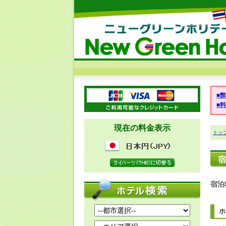
■
■
現在の料金表示
トッ
宿
宿泊
ホ