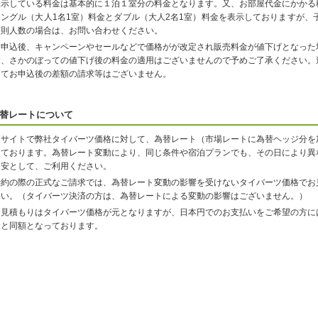
表示している料金は基本的に１泊１室分の料金となります。又、お部屋代金にかかる
シングル（大人1名1室）料金とダブル（大人2名1室）料金を表示しておりますが、
変則人数の場合は、お問い合わせください。
お申込後、キャンペーンやセールなどで価格がが改定され販売料金が値下げとなった
金、さかのぼっての値下げ後の料金の適用はございませんので予めご了承ください。
してお申込後の差額の請求等はございません。
替レートについて
当サイトで弊社タイバーツ価格に対して、為替レート（市場レートに為替ヘッジ分を
しております。為替レート変動により、同じ条件や宿泊プランでも、その日により異
目安として、ご利用ください。
予約の際の正式なご請求では、為替レート変動の影響を受けないタイバーツ価格でお
さい。（タイバーツ決済の方は、為替レートによる変動の影響はございません。）
お見積もりはタイバーツ価格が元となりますが、日本円でのお支払いをご希望の方に
金と同額となっております。