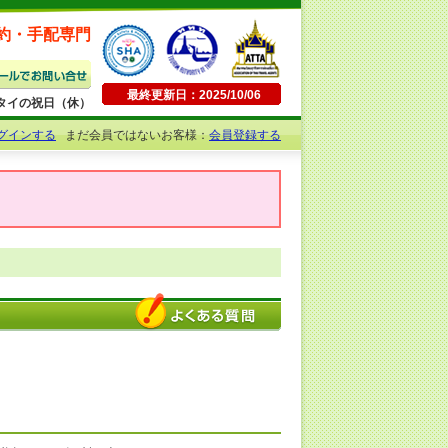
約・手配専門
最終更新日：2025/10/06
日曜・タイの祝日（休）
グインする
まだ会員ではないお客様：
会員登録する