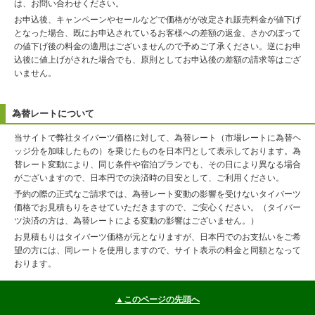
は、お問い合わせください。
お申込後、キャンペーンやセールなどで価格がが改定され販売料金が値下げ
となった場合、既にお申込されているお客様への差額の返金、さかのぼって
の値下げ後の料金の適用はございませんので予めご了承ください。逆にお申
込後に値上げがされた場合でも、原則としてお申込後の差額の請求等はござ
いません。
為替レートについて
当サイトで弊社タイバーツ価格に対して、為替レート（市場レートに為替ヘ
ッジ分を加味したもの）を乗じたものを日本円として表示しております。為
替レート変動により、同じ条件や宿泊プランでも、その日により異なる場合
がございますので、日本円での決済時の目安として、ご利用ください。
予約の際の正式なご請求では、為替レート変動の影響を受けないタイバーツ
価格でお見積もりをさせていただきますので、ご安心ください。（タイバー
ツ決済の方は、為替レートによる変動の影響はございません。）
お見積もりはタイバーツ価格が元となりますが、日本円でのお支払いをご希
望の方には、同レートを使用しますので、サイト表示の料金と同額となって
おります。
▲このページの先頭へ