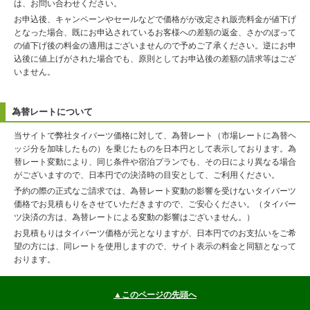
は、お問い合わせください。
お申込後、キャンペーンやセールなどで価格がが改定され販売料金が値下げ
となった場合、既にお申込されているお客様への差額の返金、さかのぼって
の値下げ後の料金の適用はございませんので予めご了承ください。逆にお申
込後に値上げがされた場合でも、原則としてお申込後の差額の請求等はござ
いません。
為替レートについて
当サイトで弊社タイバーツ価格に対して、為替レート（市場レートに為替ヘ
ッジ分を加味したもの）を乗じたものを日本円として表示しております。為
替レート変動により、同じ条件や宿泊プランでも、その日により異なる場合
がございますので、日本円での決済時の目安として、ご利用ください。
予約の際の正式なご請求では、為替レート変動の影響を受けないタイバーツ
価格でお見積もりをさせていただきますので、ご安心ください。（タイバー
ツ決済の方は、為替レートによる変動の影響はございません。）
お見積もりはタイバーツ価格が元となりますが、日本円でのお支払いをご希
望の方には、同レートを使用しますので、サイト表示の料金と同額となって
おります。
▲このページの先頭へ