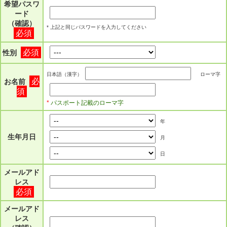
希望パスワ
ード
（確認）
* 上記と同じパスワードを入力してください
必須
必須
性別
日本語（漢字）
ローマ字
必
お名前
須
*
パスポート記載のローマ字
年
生年月日
月
日
メールアド
レス
必須
メールアド
レス