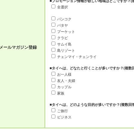
■プロモーション情報が欲しい地域はどこですか？(
全選択
バンコク
パタヤ
プーケット
クラビ
サムイ島
メールマガジン登録
島リゾート
チェンマイ・チェンライ
■タイへは、どなたと行くことが多いですか？(複数回
お一人様
友人・夫婦
カップル
家族
■タイへは、どのような目的が多いですか？(複数回答
ご旅行
ビジネス