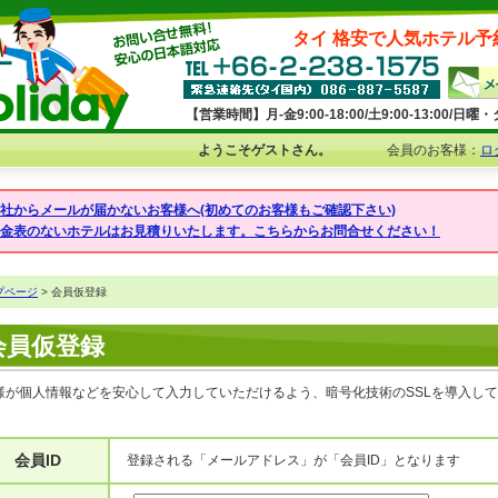
タイ 格安で人気ホテル予
【営業時間】月-金9:00-18:00/土9:00-13:00/
ようこそゲストさん。
会員のお客様：
ロ
弊社からメールが届かないお客様へ(初めてのお客様もご確認下さい)
料金表のないホテルはお見積りいたします。こちらからお問合せください！
プページ
> 会員仮登録
会員仮登録
様が個人情報などを安心して入力していただけるよう、暗号化技術のSSLを導入し
会員ID
登録される「メールアドレス」が「会員ID」となります