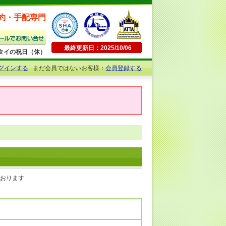
約・手配専門
最終更新日：2025/10/06
日曜・タイの祝日（休）
グインする
まだ会員ではないお客様：
会員登録する
ております