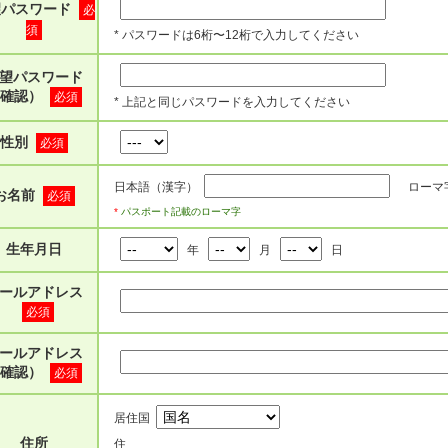
望パスワード
必
須
* パスワードは6桁〜12桁で入力してください
望パスワード
確認）
必須
* 上記と同じパスワードを入力してください
性別
必須
日本語（漢字）
ローマ
お名前
必須
*
パスポート記載のローマ字
生年月日
年
月
日
ールアドレス
必須
ールアドレス
確認）
必須
居住国
住所
住