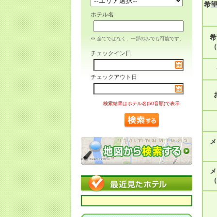
希
ホテル名
希
※ 全てではなく、一部のみでも可能です。
（
チェックイン日
チェックアウト日
検索結果はホテル名(50音順)で表示
メ
メ
（