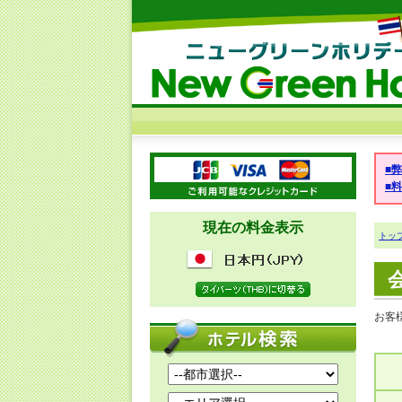
■
■
現在の料金表示
トッ
お客