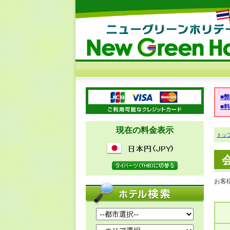
■
■
現在の料金表示
トッ
お客