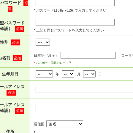
望パスワード
必
須
* パスワードは6桁〜12桁で入力してください
望パスワード
確認）
必須
* 上記と同じパスワードを入力してください
性別
必須
日本語（漢字）
ローマ
お名前
必須
*
パスポート記載のローマ字
生年月日
年
月
日
ールアドレス
必須
ールアドレス
確認）
必須
居住国
住所
住