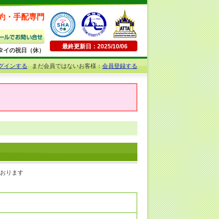
約・手配専門
最終更新日：2025/10/06
日曜・タイの祝日（休）
グインする
まだ会員ではないお客様：
会員登録する
ております