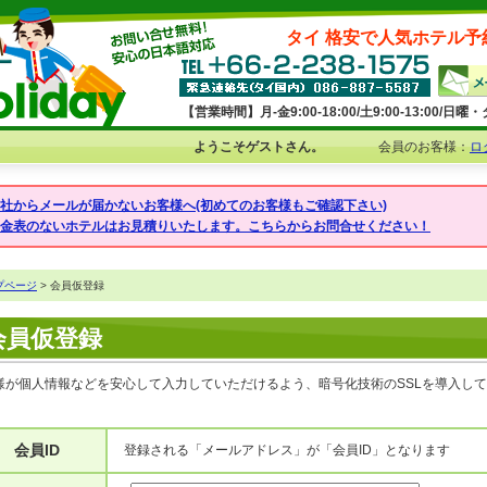
タイ 格安で人気ホテル予
【営業時間】月-金9:00-18:00/土9:00-13:00/
ようこそゲストさん。
会員のお客様：
ロ
弊社からメールが届かないお客様へ(初めてのお客様もご確認下さい)
料金表のないホテルはお見積りいたします。こちらからお問合せください！
プページ
> 会員仮登録
会員仮登録
様が個人情報などを安心して入力していただけるよう、暗号化技術のSSLを導入し
会員ID
登録される「メールアドレス」が「会員ID」となります