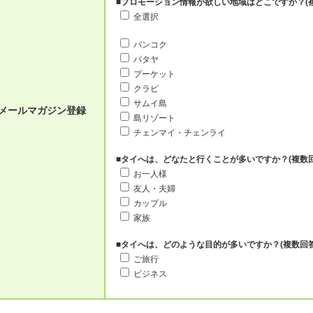
■プロモーション情報が欲しい地域はどこですか？(
全選択
バンコク
パタヤ
プーケット
クラビ
サムイ島
メールマガジン登録
島リゾート
チェンマイ・チェンライ
■タイへは、どなたと行くことが多いですか？(複数回
お一人様
友人・夫婦
カップル
家族
■タイへは、どのような目的が多いですか？(複数回答
ご旅行
ビジネス