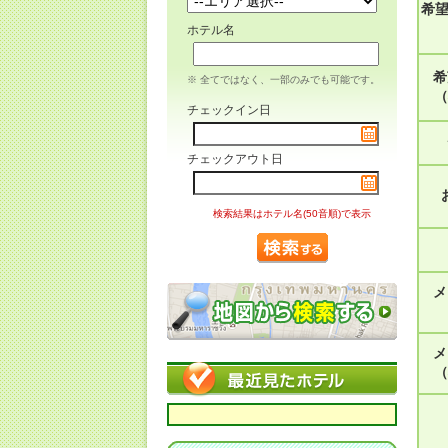
希
ホテル名
希
※ 全てではなく、一部のみでも可能です。
（
チェックイン日
チェックアウト日
検索結果はホテル名(50音順)で表示
メ
メ
（