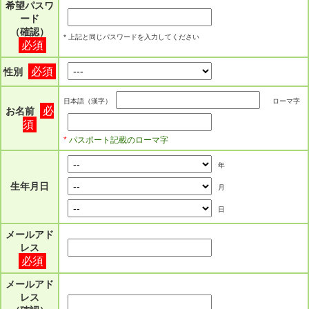
希望パスワ
ード
（確認）
* 上記と同じパスワードを入力してください
必須
必須
性別
日本語（漢字）
ローマ字
必
お名前
須
*
パスポート記載のローマ字
年
生年月日
月
日
メールアド
レス
必須
メールアド
レス