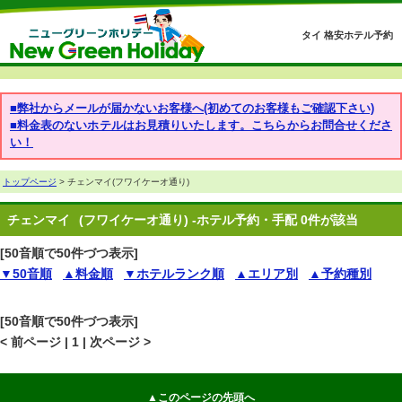
タイ 格安ホテル予約
■弊社からメールが届かないお客様へ(初めてのお客様もご確認下さい)
■料金表のないホテルはお見積りいたします。こちらからお問合せくださ
い！
トップページ
> チェンマイ(フワイケーオ通り)
チェンマイ
(フワイケーオ通り) -ホテル予約・手配 0件が該当
[50音順で50件づつ表示]
▼50音順
▲料金順
▼ホテルランク順
▲エリア別
▲予約種別
[50音順で50件づつ表示]
< 前ページ | 1 | 次ページ >
▲このページの先頭へ