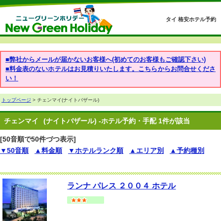
タイ 格安ホテル予約
■弊社からメールが届かないお客様へ(初めてのお客様もご確認下さい)
■料金表のないホテルはお見積りいたします。こちらからお問合せくださ
い！
トップページ
> チェンマイ(ナイトバザール)
チェンマイ
(ナイトバザール) -ホテル予約・手配 1件が該当
[50音順で50件づつ表示]
▼50音順
▲料金順
▼ホテルランク順
▲エリア別
▲予約種別
ランナ パレス ２００４ ホテル