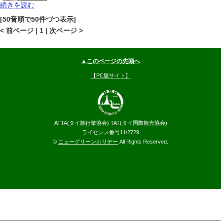
続きを読む
チェンマイ
ナイトバザール
地図
[50音順で50件づつ表示]
--
円～
< 前ページ | 1 | 次ページ >
▲このページの先頭へ
【PC版サイト】
ATTA(タイ旅行業協会) TAT(タイ国際観光協会)
ライセンス番号11/2729
©
ニューグリーンホリデー
All Rights Reserved.