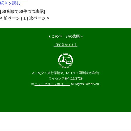
続きを読む
ホアヒン・チャアム
プランブリ
地図
[50音順で50件づつ表示]
--
円～
< 前ページ | 1 | 次ページ >
▲このページの先頭へ
【PC版サイト】
ATTA(タイ旅行業協会) TAT(タイ国際観光協会)
ライセンス番号11/2729
©
ニューグリーンホリデー
All Rights Reserved.