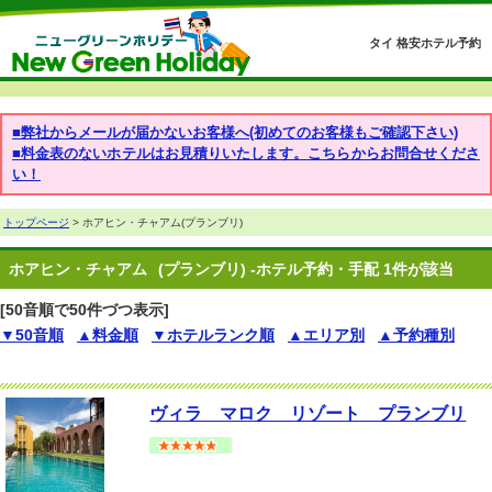
タイ 格安ホテル予約
■弊社からメールが届かないお客様へ(初めてのお客様もご確認下さい)
■料金表のないホテルはお見積りいたします。こちらからお問合せくださ
い！
トップページ
> ホアヒン・チャアム(プランブリ)
ホアヒン・チャアム
(プランブリ) -ホテル予約・手配 1件が該当
[50音順で50件づつ表示]
▼50音順
▲料金順
▼ホテルランク順
▲エリア別
▲予約種別
ヴィラ マロク リゾート プランブリ