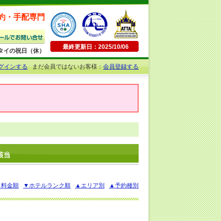
約・手配専門
最終更新日：2025/10/06
日曜・タイの祝日（休）
グインする
まだ会員ではないお客様：
会員登録する
該当
▲料金順
▼ホテルランク順
▲エリア別
▲予約種別