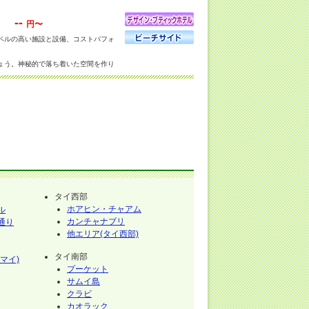
--
円〜
ベルの高い施設と設備、コストパフォ
ょう。神秘的で落ち着いた空間を作り
内もルームサービス, レストラン, バ
ーツ・レジャー施設を提供します。
タイ西部
ホアヒン・チャアム
ル
カンチャナブリ
通り
他エリア(タイ西部)
タイ南部
マイ)
プーケット
サムイ島
クラビ
カオラック
イ