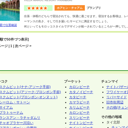
VILLA MAROC RESORT PRANBURI
ホアヒン・チャアム
プランブリ
出張・休暇のどちらで宿泊されても、快適に過ごせます。宿泊するお客様は、レ
ーマンスの良さ、そして行き届いたサービスに満足するでしょう。
図で位置確認
何といってもモロッコスタイルでデザインが統一されているところが一押しでし
出しています。
客室には、ミニバー, セーフティーボックス, バスタブ, と設備が整っており、。館
音順で50件づつ表示]
ー,スパ, ジム/フィットネス, 子供用プール, スチームルームを含む様々なスポ
ージ | 1 | 次ページ >
ンコク
プーケット
チェンマイ
スクムビット(ナナ-アソーク手前)
カロンビーチ
ナイトバザー
スクムビット(アソーク-プロンポン手前)
カタノイビーチ
フワイケーオ
スクムビット(プロンポン-オンヌット)
カタビーチ
リバーサイド
シーロム・サトーン
カマラビーチ
旧市街周辺
サイアム
カリムビーチ
その他(チェン
プラトゥーナム
カロンビーチ
その他の地域
ランスアン・ラチャダムリ
スリンビーチ
タイ北部
チャオプラヤー川沿い
ナイトンビーチ
チェンマ