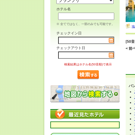
ホテル名
※ 全てではなく、一部のみでも可能です。
地
チェックイン日
[50
チェックアウト日
< 前ペ
検索結果はホテル名(50音順)で表示
バ