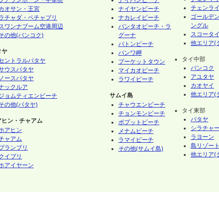
フアランポーン・中華街
ナイハンビーチ
チェンラ
カオサン・王宮
ナイヤンビーチ
ゴールデ
ラチャダ・ペチャブリ
ナカレイビーチ
ングル
スワンナブーム空港周辺
バンタオビーチ・ラ
スコータ
その他(バンコク)
グーナ
他エリア(
パトンビーチ
タヤ
パンワ岬
タイ中部
セントラルパタヤ
プーケットタウン
バンコク
サウスパタヤ
マイカオビーチ
アユタヤ
ノースパタヤ
ラワイビーチ
カオヤイ
ナックルア
他エリア(
サムイ島
ジョムティエンビーチ
その他(パタヤ)
チャウエンビーチ
タイ東部
チョンモンビーチ
パタヤ
アヒン・チャアム
ボプットビーチ
シラチャ
ホアヒン
メナムビーチ
ラヨーン
チャアム
ラマイビーチ
島リゾート
プランブリ
その他(サムイ島)
他エリア(
クイブリ
ホアイヤーン