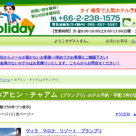
タイ 格安で人気ホテル予
【営業時間】月-金9:00-18:00/土9:00-13:00/
ようこそゲストさん。
会員のお客様：
ロ
弊社からメールが届かないお客様へ(初めてのお客様もご確認下さい)
料金表のないホテルはお見積りいたします。こちらからお問合せください！
プページ
> ホアヒン・チャアム(プランブリ)
ホアヒン・チャアム
(プランブリ) -ホテル予約・手配 1件が
音順で50件づつ表示]
ージ | 1 | 次ページ >
▼50音順
ヴィラ マロク リゾート プランブリ