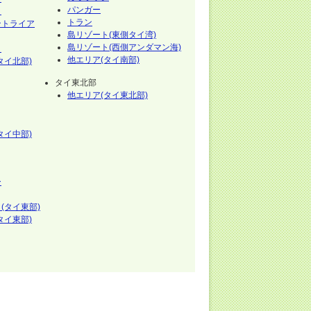
パンガー
イ
トラン
ントライア
島リゾート(東側タイ湾)
島リゾート(西側アンダマン海)
イ
他エリア(タイ南部)
タイ北部)
タイ東北部
他エリア(タイ東北部)
タイ中部)
ー
(タイ東部)
タイ東部)