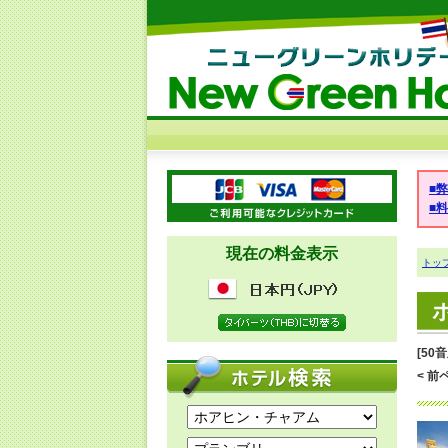
■
■
現在の料金表示
トッ
[50
< 前ペ